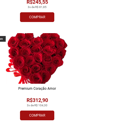
R$245,55
3x de R$ 81,85
COMPRAR
vo
Premium Coração Amor
R$312,90
3x de R$ 104,30
COMPRAR