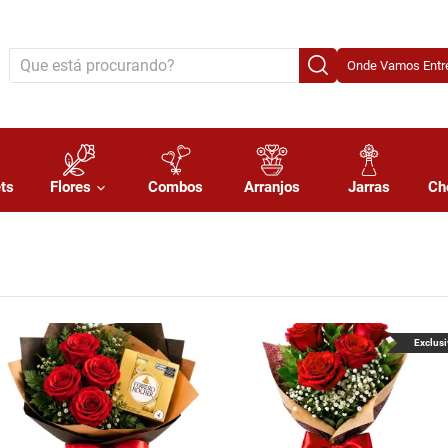
Onde Vamos Entre
ts
Flores
Combos
Arranjos
Jarras
Ch
Exclusi