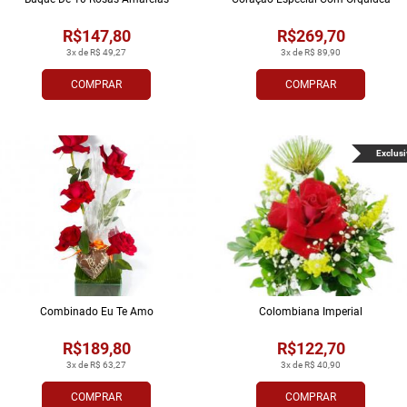
R$147,80
R$269,70
3x de R$ 49,27
3x de R$ 89,90
COMPRAR
COMPRAR
Exclusi
Combinado Eu Te Amo
Colombiana Imperial
R$189,80
R$122,70
3x de R$ 63,27
3x de R$ 40,90
COMPRAR
COMPRAR