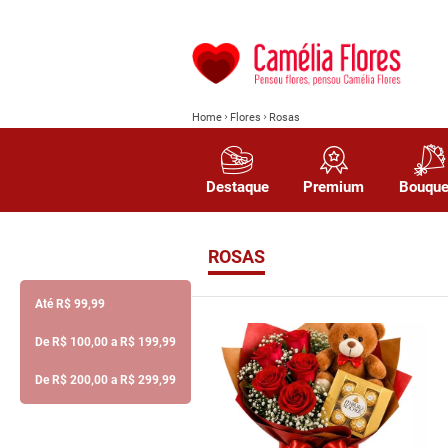
Home
Flores
Rosas
Destaque
Premium
Bouque
ROSAS
Até R$ 99,99
De R$ 100,00 a R$ 199,99
De R$ 200,00 a R$ 299,99