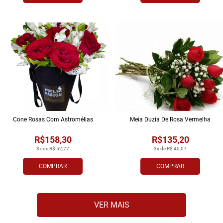
Cone Rosas Com Astromélias
Meia Duzia De Rosa Vermelha
R$158,30
R$135,20
3x de R$ 52,77
3x de R$ 45,07
COMPRAR
COMPRAR
VER MAIS