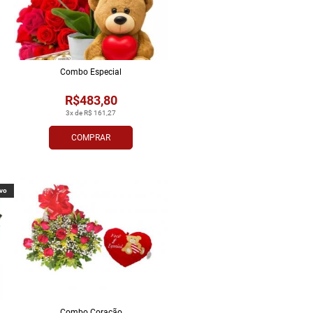
Combo Especial
R$483,80
3x de R$ 161,27
COMPRAR
vo
Combo Coração