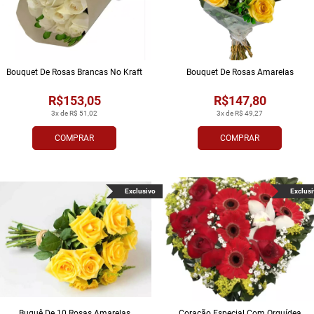
Bouquet De Rosas Brancas No Kraft
Bouquet De Rosas Amarelas
R$153,05
R$147,80
3x de R$ 51,02
3x de R$ 49,27
COMPRAR
COMPRAR
Exclusivo
Exclusi
Buquê De 10 Rosas Amarelas
Coração Especial Com Orquídea