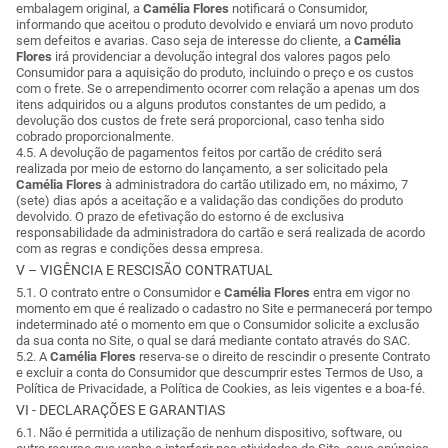
embalagem original, a
Camélia Flores
notificará o Consumidor,
informando que aceitou o produto devolvido e enviará um novo produto
sem defeitos e avarias. Caso seja de interesse do cliente, a
Camélia
Flores
irá providenciar a devolução integral dos valores pagos pelo
Consumidor para a aquisição do produto, incluindo o preço e os custos
com o frete. Se o arrependimento ocorrer com relação a apenas um dos
itens adquiridos ou a alguns produtos constantes de um pedido, a
devolução dos custos de frete será proporcional, caso tenha sido
cobrado proporcionalmente.
4.5. A devolução de pagamentos feitos por cartão de crédito será
realizada por meio de estorno do lançamento, a ser solicitado pela
Camélia Flores
à administradora do cartão utilizado em, no máximo, 7
(sete) dias após a aceitação e a validação das condições do produto
devolvido. O prazo de efetivação do estorno é de exclusiva
responsabilidade da administradora do cartão e será realizada de acordo
com as regras e condições dessa empresa.
V – VIGÊNCIA E RESCISÃO CONTRATUAL
5.1. O contrato entre o Consumidor e
Camélia Flores
entra em vigor no
momento em que é realizado o cadastro no Site e permanecerá por tempo
indeterminado até o momento em que o Consumidor solicite a exclusão
da sua conta no Site, o qual se dará mediante contato através do SAC.
5.2. A
Camélia Flores
reserva-se o direito de rescindir o presente Contrato
e excluir a conta do Consumidor que descumprir estes Termos de Uso, a
Política de Privacidade, a Política de Cookies, as leis vigentes e a boa-fé.
VI - DECLARAÇÕES E GARANTIAS
6.1. Não é permitida a utilização de nenhum dispositivo, software, ou