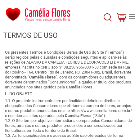
TERMOS DE USO
Os presentes Termos e Condições Gerais de Uso do Site (“Termos”)
serão regidos pelas cláusulas e condições seguintes e aplicam-se às
relações de ALVARO DA CAMELIA FLORES E DECORACOES LTDA - ME,
empresa inscrita no CNPJ sob nº 08.250.956/0001-53 com sede na Rua
do Rosário - 164, Centro, Rio de Janeiro, RJ, 20041-002, Brasil, doravante
denominada “
Camélia Flores
”, com os consumidores ou adquirentes,
doravante denominados “Consumidores”, a qualquer título, dos produtos
anunciados nos sites geridos pela
Camélia Flores
.
I - DO OBJETO
1.1. O presente instrumento tem por finalidade definir os direitos e
obrigações dos Consumidores que efetuem a compra de flores, arranjos
e outros produtos anunciados no site https://www.cameliaflores.com.br/
e nos demais sites operados pela
Camélia Flores
(“Site”).
1.2. O Site tem por objetivo intermediar a compra pelos Consumidores de
flores, arranjos e outros produtos produzidos e comercializados por
floriculturas em todo o território do Brasil.
1.3. As funcionalidades e o acesso ao Site são oferecidos de forma