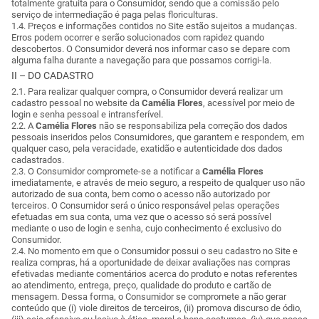
totalmente gratuita para o Consumidor, sendo que a comissão pelo
serviço de intermediação é paga pelas floriculturas.
1.4. Preços e informações contidos no Site estão sujeitos a mudanças.
Erros podem ocorrer e serão solucionados com rapidez quando
descobertos. O Consumidor deverá nos informar caso se depare com
alguma falha durante a navegação para que possamos corrigi-la.
II – DO CADASTRO
2.1. Para realizar qualquer compra, o Consumidor deverá realizar um
cadastro pessoal no website da
Camélia Flores
, acessível por meio de
login e senha pessoal e intransferível.
2.2. A
Camélia Flores
não se responsabiliza pela correção dos dados
pessoais inseridos pelos Consumidores, que garantem e respondem, em
qualquer caso, pela veracidade, exatidão e autenticidade dos dados
cadastrados.
2.3. O Consumidor compromete-se a notificar a
Camélia Flores
imediatamente, e através de meio seguro, a respeito de qualquer uso não
autorizado de sua conta, bem como o acesso não autorizado por
terceiros. O Consumidor será o único responsável pelas operações
efetuadas em sua conta, uma vez que o acesso só será possível
mediante o uso de login e senha, cujo conhecimento é exclusivo do
Consumidor.
2.4. No momento em que o Consumidor possui o seu cadastro no Site e
realiza compras, há a oportunidade de deixar avaliações nas compras
efetivadas mediante comentários acerca do produto e notas referentes
ao atendimento, entrega, preço, qualidade do produto e cartão de
mensagem. Dessa forma, o Consumidor se compromete a não gerar
conteúdo que (i) viole direitos de terceiros, (ii) promova discurso de ódio,