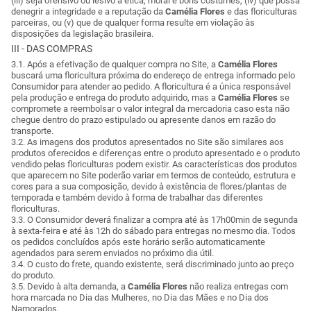
(iii) seja ofensivo ou lesivo à ética, moral e bons costumes, (iv) que possa
denegrir a integridade e a reputação da
Camélia Flores
e das floriculturas
parceiras, ou (v) que de qualquer forma resulte em violação às
disposições da legislação brasileira.
III - DAS COMPRAS
3.1. Após a efetivação de qualquer compra no Site, a
Camélia Flores
buscará uma floricultura próxima do endereço de entrega informado pelo
Consumidor para atender ao pedido. A floricultura é a única responsável
pela produção e entrega do produto adquirido, mas a
Camélia Flores
se
compromete a reembolsar o valor integral da mercadoria caso esta não
chegue dentro do prazo estipulado ou apresente danos em razão do
transporte.
3.2. As imagens dos produtos apresentados no Site são similares aos
produtos oferecidos e diferenças entre o produto apresentado e o produto
vendido pelas floriculturas podem existir. As características dos produtos
que aparecem no Site poderão variar em termos de conteúdo, estrutura e
cores para a sua composição, devido à existência de flores/plantas de
temporada e também devido à forma de trabalhar das diferentes
floriculturas.
3.3. O Consumidor deverá finalizar a compra até às 17h00min de segunda
à sexta-feira e até às 12h do sábado para entregas no mesmo dia. Todos
os pedidos concluídos após este horário serão automaticamente
agendados para serem enviados no próximo dia útil.
3.4. O custo do frete, quando existente, será discriminado junto ao preço
do produto.
3.5. Devido à alta demanda, a
Camélia Flores
não realiza entregas com
hora marcada no Dia das Mulheres, no Dia das Mães e no Dia dos
Namorados.