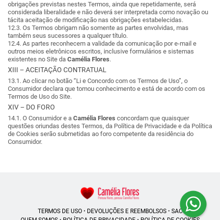
obrigações previstas nestes Termos, ainda que repetidamente, será
considerada liberalidade e não deverá ser interpretada como novação ou
tácita aceitação de modificação nas obrigações estabelecidas.
12.3. Os Termos obrigam não somente as partes envolvidas, mas
também seus sucessores a qualquer título.
12.4. As partes reconhecem a validade da comunicação por e-mail e
outros meios eletrônicos escritos, inclusive formulários e sistemas
existentes no Site da
Camélia Flores
.
XIII – ACEITAÇÃO CONTRATUAL
13.1. Ao clicar no botão “Li e Concordo com os Termos de Uso”, o
Consumidor declara que tomou conhecimento e está de acordo com os
Termos de Uso do Site.
XIV – DO FORO
14.1. O Consumidor e a
Camélia Flores
concordam que quaisquer
questões oriundas destes Termos, da Política de Privacidade e da Política
de Cookies serão submetidas ao foro competente da residência do
Consumidor.
TERMOS DE USO
•
DEVOLUÇÕES E REEMBOLSOS
•
SAC
QUEM SOMOS
•
POLÍTICA DE PRIVACIDADE
•
POLÍTICA DE COOKIES