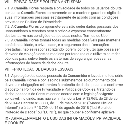
VII – PRIVACIDADE E POLÍTICA ANTI-SPAM
7.1. A
Camélia Flores
respeita a privacidade de todos os usuários do Site,
por isso a
Camélia Flores
compromete-se a manter e garantir o sigilo de
suas informações pessoais estritamente de acordo com as condições
previstas na Política de Privacidade.
7.2. A
Camélia Flores
compromete-se a não ceder dados pessoais dos
Consumidores a terceiros sem o prévio e expresso consentimento
destes, salvo nas condições estipuladas nestes Termos de Uso.
7.3. A
Camélia Flores
tomará todas as medidas possíveis para manter a
confidencialidade, a privacidade, e a segurança das informações
prestadas, não se responsabilizando, porém, por prejuízo que possa ser
derivado da violação destas medidas por terceiros que utilizem as redes
públicas para, subvertendo os sistemas de segurança, acessar as
informações do banco de dados do Site.
VIII –PROTEÇÃO DE DADOS PESSOAIS
8.1. A proteção dos dados pessoais do Consumidor é levada muito a sério
pela
Camélia Flores
e por isso nos submetemos ao cumprimento dos
deveres e obrigações referentes à proteção de dados pessoais conforme
disposto na Política de Privacidade e Política de Cookies, tratando os
dados pessoais do Consumidor de acordo com a legislação vigente
aplicável, incluindo, mas não se limitando, à Lei nº 12.965, de 23 de abril
de 2014 e Decreto nº 8.771, de 11 de maio de 2016 (“Marco Civil da
Internet”) e à Lei nº 13.709, de 14 de agosto de 2018 (“Lei Geral de
Proteção de Dados” ou “LGPD”), no que couber e conforme aplicável.
IX - ARMAZENAMENTO E USO DAS INFORMAÇÕES, PRIVACIDADE
E COOKIES