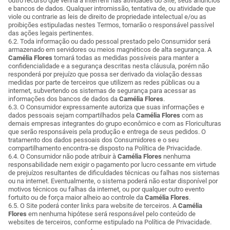
outro recurso que venha a interferir nas atividades do Site, seus anúncios
e bancos de dados. Qualquer intromissão, tentativa de, ou atividade que
viole ou contrarie as leis de direito de propriedade intelectual e/ou as
proibições estipuladas nestes Termos, tornarão o responsável passível
das ações legais pertinentes.
6.2. Toda informação ou dado pessoal prestado pelo Consumidor será
armazenado em servidores ou meios magnéticos de alta segurança. A
Camélia Flores
tomará todas as medidas possíveis para manter a
confidencialidade e a segurança descritas nesta cláusula, porém não
responderá por prejuízo que possa ser derivado da violação dessas
medidas por parte de terceiros que utilizem as redes públicas ou a
internet, subvertendo os sistemas de segurança para acessar as
informações dos bancos de dados da
Camélia Flores
.
6.3. O Consumidor expressamente autoriza que suas informações e
dados pessoais sejam compartilhados pela
Camélia Flores
com as
demais empresas integrantes do grupo econômico e com as Floriculturas
que serão responsáveis pela produção e entrega de seus pedidos. O
tratamento dos dados pessoais dos Consumidores e o seu
compartilhamento encontra-se disposto na Política de Privacidade.
6.4. O Consumidor não pode atribuir à
Camélia Flores
nenhuma
responsabilidade nem exigir o pagamento por lucro cessante em virtude
de prejuízos resultantes de dificuldades técnicas ou falhas nos sistemas
ou na internet. Eventualmente, o sistema poderá não estar disponível por
motivos técnicos ou falhas da internet, ou por qualquer outro evento
fortuito ou de força maior alheio ao controle da
Camélia Flores
.
6.5. O Site poderá conter links para website de terceiros. A
Camélia
Flores
em nenhuma hipótese será responsável pelo conteúdo de
websites de terceiros, conforme estipulado na Política de Privacidade.