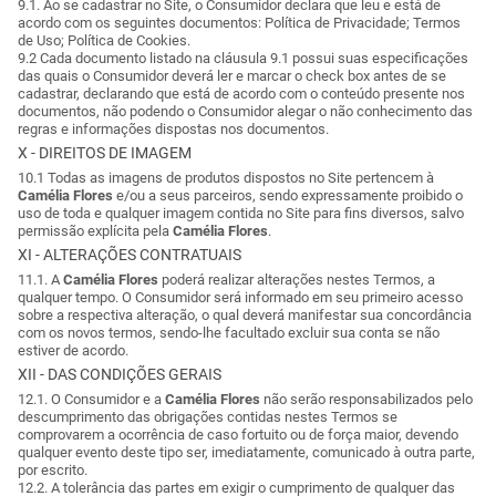
9.1. Ao se cadastrar no Site, o Consumidor declara que leu e está de
acordo com os seguintes documentos: Política de Privacidade; Termos
de Uso; Política de Cookies.
9.2 Cada documento listado na cláusula 9.1 possui suas especificações
das quais o Consumidor deverá ler e marcar o check box antes de se
cadastrar, declarando que está de acordo com o conteúdo presente nos
documentos, não podendo o Consumidor alegar o não conhecimento das
regras e informações dispostas nos documentos.
X - DIREITOS DE IMAGEM
10.1 Todas as imagens de produtos dispostos no Site pertencem à
Camélia Flores
e/ou a seus parceiros, sendo expressamente proibido o
uso de toda e qualquer imagem contida no Site para fins diversos, salvo
permissão explícita pela
Camélia Flores
.
XI - ALTERAÇÕES CONTRATUAIS
11.1. A
Camélia Flores
poderá realizar alterações nestes Termos, a
qualquer tempo. O Consumidor será informado em seu primeiro acesso
sobre a respectiva alteração, o qual deverá manifestar sua concordância
com os novos termos, sendo-lhe facultado excluir sua conta se não
estiver de acordo.
XII - DAS CONDIÇÕES GERAIS
12.1. O Consumidor e a
Camélia Flores
não serão responsabilizados pelo
descumprimento das obrigações contidas nestes Termos se
comprovarem a ocorrência de caso fortuito ou de força maior, devendo
qualquer evento deste tipo ser, imediatamente, comunicado à outra parte,
por escrito.
12.2. A tolerância das partes em exigir o cumprimento de qualquer das