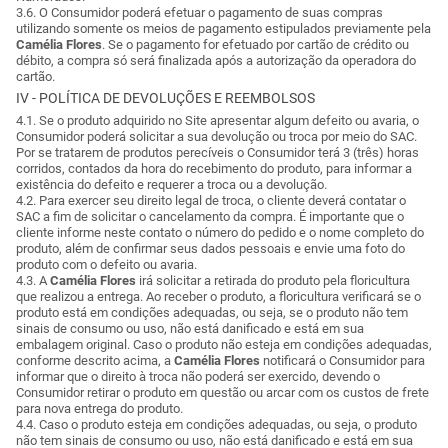
3.6. O Consumidor poderá efetuar o pagamento de suas compras
utilizando somente os meios de pagamento estipulados previamente pela
Camélia Flores
. Se o pagamento for efetuado por cartão de crédito ou
débito, a compra só será finalizada após a autorização da operadora do
cartão.
IV - POLÍTICA DE DEVOLUÇÕES E REEMBOLSOS
4.1. Se o produto adquirido no Site apresentar algum defeito ou avaria, o
Consumidor poderá solicitar a sua devolução ou troca por meio do SAC.
Por se tratarem de produtos perecíveis o Consumidor terá 3 (três) horas
corridos, contados da hora do recebimento do produto, para informar a
existência do defeito e requerer a troca ou a devolução.
4.2. Para exercer seu direito legal de troca, o cliente deverá contatar o
SAC a fim de solicitar o cancelamento da compra. É importante que o
cliente informe neste contato o número do pedido e o nome completo do
produto, além de confirmar seus dados pessoais e envie uma foto do
produto com o defeito ou avaria.
4.3. A
Camélia Flores
irá solicitar a retirada do produto pela floricultura
que realizou a entrega. Ao receber o produto, a floricultura verificará se o
produto está em condições adequadas, ou seja, se o produto não tem
sinais de consumo ou uso, não está danificado e está em sua
embalagem original. Caso o produto não esteja em condições adequadas,
conforme descrito acima, a
Camélia Flores
notificará o Consumidor para
informar que o direito à troca não poderá ser exercido, devendo o
Consumidor retirar o produto em questão ou arcar com os custos de frete
para nova entrega do produto.
4.4. Caso o produto esteja em condições adequadas, ou seja, o produto
não tem sinais de consumo ou uso, não está danificado e está em sua