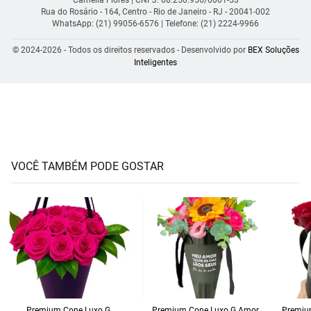
Rua do Rosário - 164, Centro - Rio de Janeiro - RJ - 20041-002
WhatsApp: (21) 99056-6576
| Telefone: (21) 2224-9966
© 2024-2026 - Todos os direitos reservados - Desenvolvido por
BEX Soluções
Inteligentes
VOCÊ TAMBÉM PODE GOSTAR
Premium Cone Luxo G
Premium Cone Luxo G Amor
Premiu