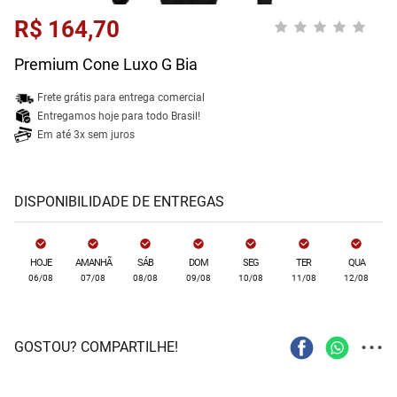
R$ 164,70
Premium Cone Luxo G Bia
Frete grátis para entrega comercial
Entregamos hoje para todo Brasil!
Em até 3x sem juros
DISPONIBILIDADE DE ENTREGAS
HOJE
AMANHÃ
SÁB
DOM
SEG
TER
QUA
06/08
07/08
08/08
09/08
10/08
11/08
12/08
...
GOSTOU? COMPARTILHE!