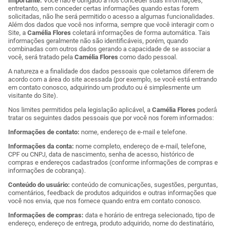
Importante:
Você não é obrigado a nos conceder suas informações,
entretanto, sem conceder certas informações quando estas forem
solicitadas, não lhe será permitido o acesso a algumas funcionalidades.
Além dos dados que você nos informa, sempre que você interagir com o
Site, a
Camélia Flores
coletará informações de forma automática. Tais
informações geralmente não são identificáveis, porém, quando
combinadas com outros dados gerando a capacidade de se associar a
você, será tratado pela
Camélia Flores
como dado pessoal.
A natureza e a finalidade dos dados pessoais que coletamos diferem de
acordo com a área do site acessada (por exemplo, se você está entrando
em contato conosco, adquirindo um produto ou é simplesmente um
visitante do Site).
Nos limites permitidos pela legislação aplicável, a
Camélia Flores
poderá́
tratar os seguintes dados pessoais que por você nos forem informados:
Informações de contato:
nome, endereço de e-mail e telefone.
Informações da conta:
nome completo, endereço de e-mail, telefone,
CPF ou CNPJ, data de nascimento, senha de acesso, histórico de
compras e endereços cadastrados (conforme informações de compras e
informações de cobrança).
Conteúdo do usuário:
conteúdo de comunicações, sugestões, perguntas,
comentários, feedback de produtos adquiridos e outras informações que
você nos envia, que nos fornece quando entra em contato conosco.
Informações de compras:
data e horário de entrega selecionado, tipo de
endereço, endereço de entrega, produto adquirido, nome do destinatário,