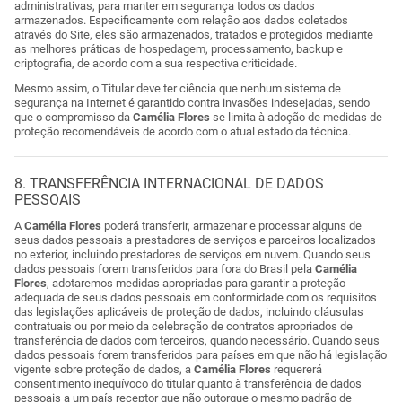
administrativas, para manter em segurança todos os dados
armazenados. Especificamente com relação aos dados coletados
através do Site, eles são armazenados, tratados e protegidos mediante
as melhores práticas de hospedagem, processamento, backup e
criptografia, de acordo com a sua respectiva criticidade.
Mesmo assim, o Titular deve ter ciência que nenhum sistema de
segurança na Internet é garantido contra invasões indesejadas, sendo
que o compromisso da
Camélia Flores
se limita à adoção de medidas de
proteção recomendáveis de acordo com o atual estado da técnica.
8. TRANSFERÊNCIA INTERNACIONAL DE DADOS
PESSOAIS
A
Camélia Flores
poderá transferir, armazenar e processar alguns de
seus dados pessoais a prestadores de serviços e parceiros localizados
no exterior, incluindo prestadores de serviços em nuvem. Quando seus
dados pessoais forem transferidos para fora do Brasil pela
Camélia
Flores
, adotaremos medidas apropriadas para garantir a proteção
adequada de seus dados pessoais em conformidade com os requisitos
das legislações aplicáveis de proteção de dados, incluindo cláusulas
contratuais ou por meio da celebração de contratos apropriados de
transferência de dados com terceiros, quando necessário. Quando seus
dados pessoais forem transferidos para países em que não há legislação
vigente sobre proteção de dados, a
Camélia Flores
requererá
consentimento inequívoco do titular quanto à transferência de dados
pessoais a um país receptor que não outorgue o mesmo padrão de