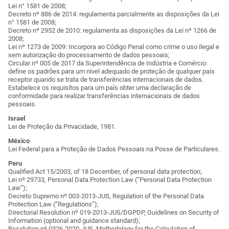
Lei n° 1581 de 2008;
Decreto nº 886 de 2014: regulamenta parcialmente as disposições da Lei
n° 1581 de 2008;
Decreto nº 2952 de 2010: regulamenta as disposições da Lei nº 1266 de
2008;
Lei nº 1273 de 2009: Incorpora ao Código Penal como crime o uso ilegal e
sem autorização do processamento de dados pessoais;
Circular nº 005 de 2017 da Superintendência de Indústria e Comércio:
define os padrões para um nível adequado de proteção de qualquer país
receptor quando se trata de transferências internacionais de dados.
Estabelece os requisitos para um país obter uma declaração de
conformidade para realizar transferências internacionais de dados
pessoais.
Israel
Lei de Proteção da Privacidade, 1981.
México
Lei Federal para a Proteção de Dados Pessoais na Posse de Particulares.
Peru
Qualified Act 15/2003, of 18 December, of personal data protection;
Lei nº 29733, Personal Data Protection Law (“Personal Data Protection
Law”);
Decreto Supremo nº 003-2013-JUS, Regulation of the Personal Data
Protection Law (“Regulations”);
Directorial Resolution nº 019-2013-JUS/DGPDP, Guidelines on Security of
Information (optional and guidance standard);
Resolution nº 0326-2020-JUS, Methodology for the Calculation of