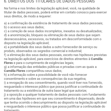
6. DIREITOS DOS TITULARES DE DADOS PESSOAIS
Na forma e nos limites da legislação aplicável, você, na qualidade de
titular de dados pessoais, poderá entrar em contato conosco para exercer
seus direitos, de modo a requerer:
a) a confirmação da existência de tratamento de seus dados pessoais;
b) o acesso aos seus dados;
c) a correção de seus dados incompletos, inexatos ou desatualizados;
d) a anonimização, bloqueio ou eliminação de seus dados que sejam
desnecessários, excessivos, ou tratados em desconformidade com o
disposto na legislação aplicável;
e) a portabilidade dos seus dados a outro fornecedor de serviço ou
produto, observados os segredos comercial e industrial;
f) a eliminação dos seus dados pessoais, exceto nas hipóteses previstas
na legislação aplicável, para exercícios de direitos atinentes à
Camélia
Flores
e para o cumprimento de exigências legais;
g) a informação das entidades públicas e privadas com as quais a
Camélia Flores
compartilhou seus dados;
h) a informação sobre a possibilidade de você não fornecer
consentimento e sobre as consequências da sua negativa;
i) a revogação do seu consentimento, quando você tiver nos fornecido,
resguardado o interesse público que possa justificar a continuidade do
tratamento ou a existência de outra base legal que autorize;
j) a oposição a qualquer tratamento de dados pessoais com fundamento
em uma das hipóteses em que seu consentimento é dispensado, desde
que tenha ocorrido o descumprimento ao disposto na legislação aplicável
e resguardado o interesse público que possa justificar a continuidade do
tratamento.