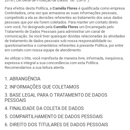
2018 (“Lei Geral de Proteção de Dados” ou “LGPD”).
Para efeitos desta Política, a
Camélia Flores
é qualificada como empresa
Controladora, uma vez que armazena as suas informações pessoais,
competindo a ela as decisões referentes ao tratamento dos seus dados
pessoais que por ela forem coletados. Para manter um contato direto
com você, foi designado pela
Camélia Flores
um Encarregado pelo
Tratamento de Dados Pessoais para administrar um canal de
comunicação. Se você tiver quaisquer dúvidas relacionadas às atividades
de tratamento de dados pessoais sob nossa responsabilidade ou
questionamentos e comentários referentes à presente Política, por entre
em contato com nossa equipe de atendimento.
Ao utilizar o Site, você manifesta de maneira livre, informada, inequívoca,
expressa e integral a sua concordância com esta Política.
Recomendamos a sua leitura atenta.
1. ABRANGÊNCIA
2. INFORMAÇÕES QUE COLETAMOS
3. BASE LEGAL PARA O TRATAMENTO DE DADOS
PESSOAIS
4. FINALIDADE DA COLETA DE DADOS
5. COMPARTILHAMENTO DE DADOS PESSOAIS
6. DIREITO DOS TITULARES DE DADOS PESSOAIS