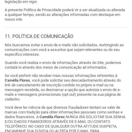
legislação em vigor.
A presente Política de Privacidade poderá vir a ser atualizada ou alterada
a qualquer tempo, sendo as alterações informadas com destaque em
nosso site.
11. POLÍTICA DE COMUNICAÇÃO
Nós buscamos evitar o envio de e-mails não solicitados, restringindo as
comunicações com você a assuntos que sejam relevantes ou do seu
específico interesse.
Quando você realiza o envio de informações através do Site, podemos
contatá-lo através dos meios de comunicação ali informados.
Se você preferir não receber mais nossas informações referentes à
Camélia Flores
, você pode solicitar seu descadastramento através do
link de cancelamento de inscrição contido no próprio e-mail ou na
mensagem recebida, ou desmarcar a opção que autoriza o envio de e-
mails e mensagens promocionais (opt out) presente na sua página de
cadastro.
Você deve ter ciência de que diversos fraudadores tentam se valer de
marcas com tradição para obter informações pessoais como senhas e
dados financeiros. A
Camélia Flores
NUNCA IRÁ SOLICITAR SUA SENHA
E/OU DADOS FINANCEIROS ATRAVÉS DE E-MAIL OU CONTATO
TELEFÔNICO. NO CASO DE QUALQUER OUTRA ATITUDE SUSPEITA,
ENCAMINHE SUA DÚVIDA OU ALERTA POR E-MAIL PARA