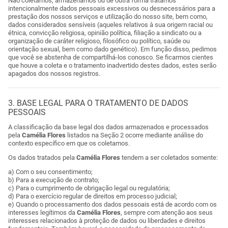
Não coletamos, armazenamos ou de outra forma tratamos
intencionalmente dados pessoais excessivos ou desnecessários para a
prestação dos nossos serviços e utilização do nosso site, bem como,
dados considerados sensíveis (aqueles relativos à sua origem racial ou
étnica, convicção religiosa, opinião política, filiação a sindicato ou a
organização de caráter religioso, filosófico ou político, saúde ou
orientação sexual, bem como dado genético). Em função disso, pedimos
que você se abstenha de compartilhá-los conosco. Se ficarmos cientes
que houve a coleta e o tratamento inadvertido destes dados, estes serão
apagados dos nossos registros.
3. BASE LEGAL PARA O TRATAMENTO DE DADOS
PESSOAIS
A classificação da base legal dos dados armazenados e processados
pela
Camélia Flores
listados na Seção 2 ocorre mediante análise do
contexto específico em que os coletamos.
Os dados tratados pela
Camélia Flores
tendem a ser coletados somente:
a) Com o seu consentimento;
b) Para a execução de contrato;
c) Para o cumprimento de obrigação legal ou regulatória;
d) Para o exercício regular de direitos em processo judicial;
e) Quando o processamento dos dados pessoais está de acordo com os
interesses legítimos da
Camélia Flores
, sempre com atenção aos seus
interesses relacionados à proteção de dados ou liberdades e direitos