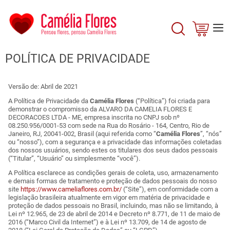
POLÍTICA DE PRIVACIDADE
Versão de: Abril de 2021
A Política de Privacidade da
Camélia Flores
(“Política”) foi criada para
demonstrar o compromisso da ALVARO DA CAMELIA FLORES E
DECORACOES LTDA - ME, empresa inscrita no CNPJ sob nº
08.250.956/0001-53 com sede na Rua do Rosário - 164, Centro, Rio de
Janeiro, RJ, 20041-002, Brasil (aqui referida como “
Camélia Flores
”, “nós”
ou “nosso”), com a segurança e a privacidade das informações coletadas
dos nossos usuários, sendo estes os titulares dos seus dados pessoais
(“Titular”, “Usuário” ou simplesmente “você”).
A Política esclarece as condições gerais de coleta, uso, armazenamento
e demais formas de tratamento e proteção de dados pessoais do nosso
site
https://www.cameliaflores.com.br/
(“Site”), em conformidade com a
legislação brasileira atualmente em vigor em matéria de privacidade e
proteção de dados pessoais no Brasil, incluindo, mas não se limitando, à
Lei nº 12.965, de 23 de abril de 2014 e Decreto nº 8.771, de 11 de maio de
2016 (“Marco Civil da Internet”) e à Lei nº 13.709, de 14 de agosto de