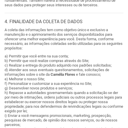
fundamentais. Também haverá a necessidade de processamento de
seus dados para proteger seus interesses ou de terceiros.
4. FINALIDADE DA COLETA DE DADOS
A coleta das informações tem como objetivo único e exclusivo a
manutenção e o aprimoramento dos serviços disponibilizados para
oferecer uma melhor experiência para você. Desta forma, conforme
necessário, as informações coletadas serão utilizadas para os seguintes
propósitos:
a) Permitir que você entre na sua conta;
b) Permitir que você realize compras através do Site;
c) Realizar a entrega do produto adquirido nos padrões solicitados;
d) Atender aos seus eventuais questionamentos, solicitações de
informações sobre o site da
Camélia Flores
e fale conosco;
e) Melhorar o nosso Site;
f) Personalizar e customizar a sua experiência no Site;
g) Desenvolver novos produtos e serviços;
h) Repasse a autoridades governamentais quando a solicitação se der
por meio de intimações, ordens judiciais ou outros processos legais para
estabelecer ou exercer nossos direitos legais ou proteger nossa
propriedade; para nos defendermos de reivindicações legais ou conforme
exigido por lei;
i) Enviar a você mensagens promocionais, marketing, prospecção,
pesquisas de mercado, de opinião dos nossos serviços, ou de nossos
parceiros;