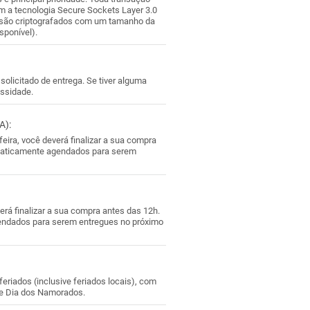
om a tecnologia Secure Sockets Layer 3.0
s são criptografados com um tamanho da
sponível).
olicitado de entrega. Se tiver alguma
essidade.
A):
ira, você deverá finalizar a sua compra
omaticamente agendados para serem
rá finalizar a sua compra antes das 12h.
endados para serem entregues no próximo
riados (inclusive feriados locais), com
 e Dia dos Namorados.