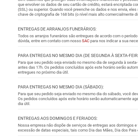
que envolver os dados de seu cartão de crédito, estará encriptada c
(SSL) ou superior. Quando você preenche os dados e nos envia, ele
chave de criptografia de 168 bits (o nível mais alto comercialmente di
ENTREGAS DE ARRANJOS FUNERÁRIOS:
Todos os arranjos funerários são entregues de acordo com o período s
dúvida, entre em contato com nosso
SAC
para nos indicar a sua nec
PARA ENTREGAS NO MESMO DIA (DE SEGUNDA À SEXTA-FEIR
Para que seu pedido seja enviado no mesmo dia de segunda à sexta-fe
antes das 17h. Os pedidos concluídos após este horário serão aut
entregues no próximo dia útil.
PARA ENTREGAS NO MESMO DIA (SÁBADO):
Para que seu pedido seja enviado no mesmo dia do sábado, você deve
Os pedidos concluídos após este horário serão automaticamente ag
dia útil.
ENTREGAS AOS DOMINGOS E FERIADOS:
Nossa empresa não dispõe de serviços de entregas aos domingos e fe
excessão de datas especiais, tais como Dia das Mães, Dia dos Pais