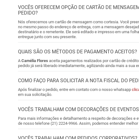
VOCÊS OFERECEM OPÇÃO DE CARTÃO DE MENSAGEM
PEDIDO?
Nós oferecemos um cartão de mensagem como cortesia. Você preench
no mesmo passo do endereço de entrega, com a mensagem desejada
destinatário e o remetente. Ele será editado e impresso em uma folha
entregue junto com seu presente.
QUAIS SÃO OS MÉTODOS DE PAGAMENTO ACEITOS?
A
Camélia Flores
aceita pagamentos realizados por cartão de crédito
pedido já será liberado imediatamente, agilizando ainda mais a sua e
COMO FAÇO PARA SOLICITAR A NOTA FISCAL DO PED
Após finalizar o pedido, entre em contato com o nosso whatsapp
cli
em sua solicitação.
VOCÊS TRABALHAM COM DECORAÇÕES DE EVENTOS
Para mais informações e detalhamento a respeito de decorações e ev
de nosso telefone (21) 2224-9966. Assim, podemos entender melhor 
VOCÊS TRABALHAM COM PEDIDOS CORPORATIVOS?