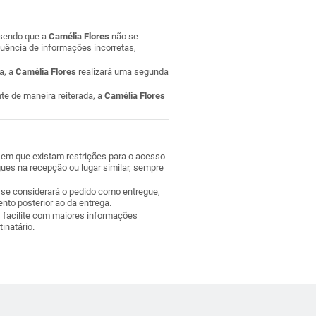
 sendo que a
Camélia Flores
não se
uência de informações incorretas,
a, a
Camélia Flores
realizará uma segunda
te de maneira reiterada, a
Camélia Flores
 em que existam restrições para o acesso
egues na recepção ou lugar similar, sempre
, se considerará o pedido como entregue,
to posterior ao da entrega.
 facilite com maiores informações
inatário.