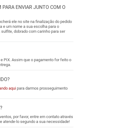
 PARA ENVIAR JUNTO COM O
erá ele no site na finalização do pedido
 e um nome a sua escolha para o
 sulfite, dobrado com carinho para ser
 e PIX. Assim que o pagamento for feito o
ntrega.
IDO?
cando aqui
para darmos prosseguimento
?
entos, por favor, entre em contato através
e atende-lo segundo a sua necessidade!