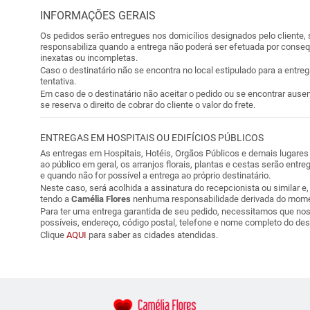
INFORMAÇÕES GERAIS
Os pedidos serão entregues nos domicílios designados pelo cliente,
responsabiliza quando a entrega não poderá ser efetuada por conseq
inexatas ou incompletas.
Caso o destinatário não se encontra no local estipulado para a entreg
tentativa.
Em caso de o destinatário não aceitar o pedido ou se encontrar ausen
se reserva o direito de cobrar do cliente o valor do frete.
ENTREGAS EM HOSPITAIS OU EDIFÍCIOS PÚBLICOS
As entregas em Hospitais, Hotéis, Orgãos Públicos e demais lugares
ao público em geral, os arranjos florais, plantas e cestas serão entr
e quando não for possível a entrega ao próprio destinatário.
Neste caso, será acolhida a assinatura do recepcionista ou similar e
tendo a
Camélia Flores
nenhuma responsabilidade derivada do momen
Para ter uma entrega garantida de seu pedido, necessitamos que nos
possíveis, endereço, código postal, telefone e nome completo do dest
Clique
AQUI
para saber as cidades atendidas.