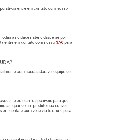
rporativos entre em contato com nosso
i
todas as cidades atendidas, e se por
lista entre em contato com nosso
SAC
para
JUDA?
facilmente com nossa adorável equipe de
osso site estejam disponíveis para que
âncias, quando um produto não estiver
os em contato com você via telefone para
é principal prioridade. Toda transação