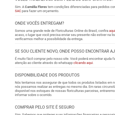
Sim. A
Camélia Flores
tem condições diferenciadas para pedidos co
SAC
para fazer um orçamento.
ONDE VOCÊS ENTREGAM?
Somos uma grande rede de Floriculturas Online do Brasil, confira
aqu
acaso, o lugar que você precisa enviar seu presente não estiver na 
verificarmos melhor a possibilidade da entrega.
SE SOU CLIENTE NOVO, ONDE POSSO ENCONTRAR A
É muito fácil comprar pelo nosso site. Você poderá encontrar ajuda 
atenção ao cliente através do whatsapp
clicando aqui
.
DISPONIBILIDADE DOS PRODUTOS
Nós tentamos nos assegurar de que todos os produtos listados em n
nós possamos realizar as entregas no mesmo dia. Em raras circunst
disponível nos estoques de nossas floriculturas parceiras, entrarem
informar sobre o ocorrido.
COMPRAR PELO SITE É SEGURO
Sim. Sabemos que proteger suas informações financeiras e pessoais 