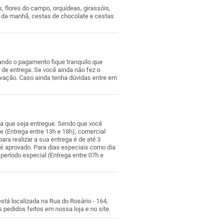
s, flores do campo, orquídeas, girassóis,
fé da manhã, cestas de chocolate e cestas
ando o pagamento fique tranquilo que
de entrega. Se você ainda não fez o
vação. Caso ainda tenha dúvidas entre em
eja que seja entregue. Sendo que você
e (Entrega entre 13h e 18h), comercial
ara realizar a sua entrega é de até 3
é aprovado. Para dias especiais como dia
período especial (Entrega entre 07h e
está localizada na Rua do Rosário - 164,
s pedidos feitos em nossa loja e no site.