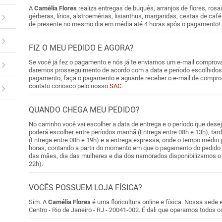
A
Camélia Flores
realiza entregas de buquês, arranjos de flores, rosa
gérberas, lírios, alstroemérias, lisianthus, margaridas, cestas de ca
de presente no mesmo dia em média até 4 horas após o pagamento!
FIZ O MEU PEDIDO E AGORA?
Se você já fez o pagamento e nós já te enviamos um e-mail comprov
daremos prosseguimento de acordo com a data e período escolhidos 
pagamento, faça o pagamento e aguarde receber o e-mail de compro
contato conosco pelo nosso
SAC
.
QUANDO CHEGA MEU PEDIDO?
No carrinho você vai escolher a data de entrega e o período que des
poderá escolher entre períodos manhã (Entrega entre 08h e 13h), tard
(Entrega entre 08h e 19h) e a entrega expressa, onde o tempo médio p
horas, contando a partir do momento em que o pagamento do pedido 
das mães, dia das mulheres e dia dos namorados disponibilizamos o 
22h).
VOCÊS POSSUEM LOJA FÍSICA?
Sim. A
Camélia Flores
é uma floricultura online e física. Nossa sede 
Centro - Rio de Janeiro - RJ - 20041-002. É dali que operamos todos o