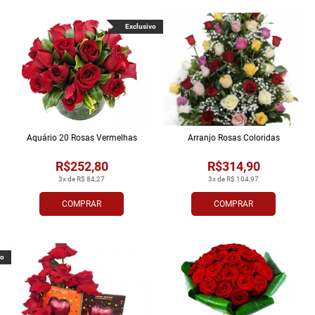
Exclusivo
Aquário 20 Rosas Vermelhas
Arranjo Rosas Coloridas
R$252,80
R$314,90
3x de R$ 84,27
3x de R$ 104,97
COMPRAR
COMPRAR
vo