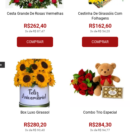
Cesta Grande De Rosas Vermelhas
Cestinha De Girassóis Com
Folhagens
R$262,40
R$162,60
3x de R$ 87,47
3x de R$ 54,20
COMPRAR
COMPRAR
vo
Box Luxo Girassol
Combo Trio Especial
R$280,20
R$284,30
3x de R$ 93,40
3x de R$ 94,77