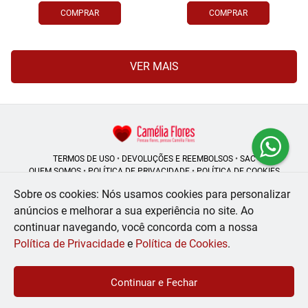
COMPRAR
COMPRAR
VER MAIS
TERMOS DE USO
•
DEVOLUÇÕES E REEMBOLSOS
•
SAC
QUEM SOMOS
•
POLÍTICA DE PRIVACIDADE
•
POLÍTICA DE COOKIES
Sobre os cookies: Nós usamos cookies para personalizar
anúncios e melhorar a sua experiência no site.
Ao
continuar navegando, você concorda com a nossa
Camélia Flores | CNPJ: 08.250.956/0001-53
Rua do Rosário - 164, Centro - Rio de Janeiro - RJ - 20041-002
Política de Privacidade
e
Política de Cookies
.
WhatsApp: (21) 99056-6576
| Telefone: (21) 2224-9966
© 2024-2026 - Todos os direitos reservados - Desenvolvido por
BEX Soluções
Continuar e Fechar
Inteligentes