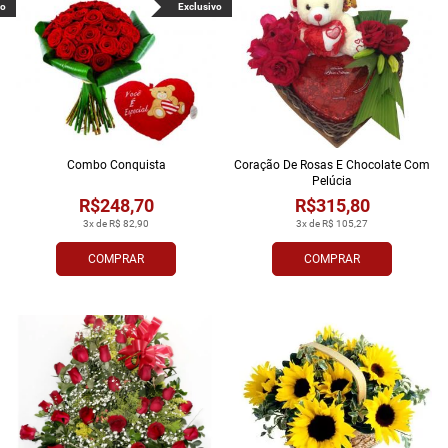
vo
Exclusivo
Combo Conquista
Coração De Rosas E Chocolate Com
Pelúcia
R$248,70
R$315,80
3x de R$ 82,90
3x de R$ 105,27
COMPRAR
COMPRAR