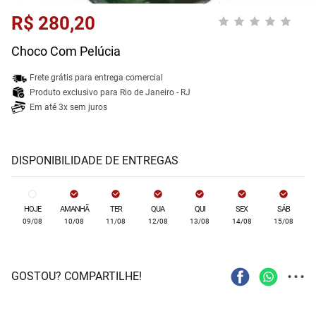
R$ 280,20
Choco Com Pelúcia
Frete grátis para entrega comercial
Produto exclusivo para Rio de Janeiro - RJ
Em até 3x sem juros
DISPONIBILIDADE DE ENTREGAS
HOJE
AMANHÃ
TER
QUA
QUI
SEX
SÁB
09/08
10/08
11/08
12/08
13/08
14/08
15/08
...
GOSTOU? COMPARTILHE!