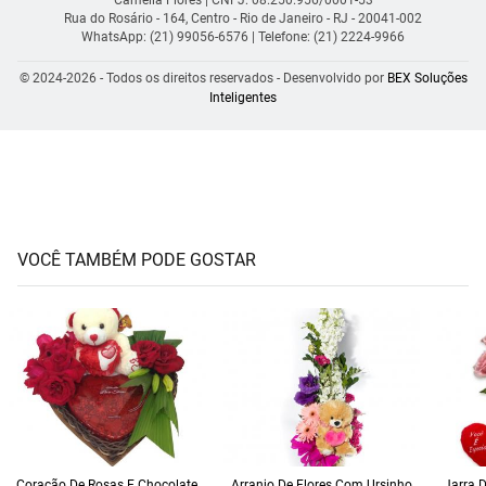
Rua do Rosário - 164, Centro - Rio de Janeiro - RJ - 20041-002
WhatsApp: (21) 99056-6576
| Telefone: (21) 2224-9966
© 2024-2026 - Todos os direitos reservados - Desenvolvido por
BEX Soluções
Inteligentes
VOCÊ TAMBÉM PODE GOSTAR
Coração De Rosas E Chocolate
Arranjo De Flores Com Ursinho
Jarra 