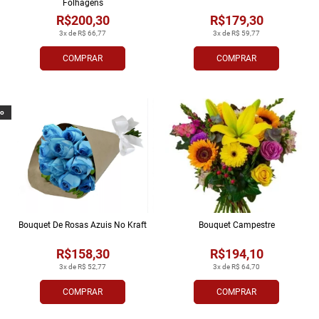
Folhagens
R$200,30
R$179,30
3x de R$ 66,77
3x de R$ 59,77
COMPRAR
COMPRAR
vo
Bouquet De Rosas Azuis No Kraft
Bouquet Campestre
R$158,30
R$194,10
3x de R$ 52,77
3x de R$ 64,70
COMPRAR
COMPRAR