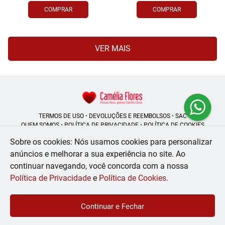
COMPRAR
COMPRAR
VER MAIS
TERMOS DE USO
•
DEVOLUÇÕES E REEMBOLSOS
•
SAC
QUEM SOMOS
•
POLÍTICA DE PRIVACIDADE
•
POLÍTICA DE COOKIES
Sobre os cookies: Nós usamos cookies para personalizar
anúncios e melhorar a sua experiência no site.
Ao
continuar navegando, você concorda com a nossa
Camélia Flores | CNPJ: 08.250.956/0001-53
Rua do Rosário - 164, Centro - Rio de Janeiro - RJ - 20041-002
Política de Privacidade
e
Política de Cookies
.
WhatsApp: (21) 99056-6576
| Telefone: (21) 2224-9966
© 2024-2026 - Todos os direitos reservados - Desenvolvido por
BEX Soluções
Continuar e Fechar
Inteligentes