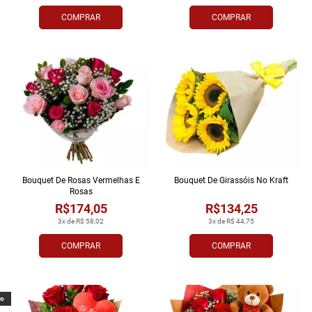
COMPRAR
COMPRAR
Bouquet De Rosas Vermelhas E
Bouquet De Girassóis No Kraft
Rosas
R$174,05
R$134,25
3x de R$ 58,02
3x de R$ 44,75
COMPRAR
COMPRAR
vo