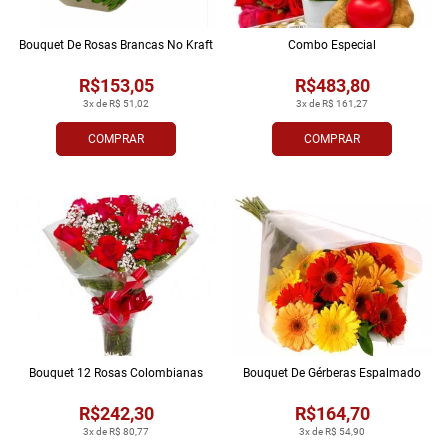
Bouquet De Rosas Brancas No Kraft
Combo Especial
R$153,05
R$483,80
3x de R$ 51,02
3x de R$ 161,27
COMPRAR
COMPRAR
Bouquet 12 Rosas Colombianas
Bouquet De Gérberas Espalmado
R$242,30
R$164,70
3x de R$ 80,77
3x de R$ 54,90