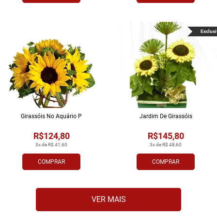
Exclusi
Girassóis No Aquário P
Jardim De Girassóis
R$124,80
R$145,80
3x de R$ 41,60
3x de R$ 48,60
COMPRAR
COMPRAR
VER MAIS