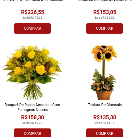
R$226,55
R$153,05
3x de R$ 75,52
3x de R$ 51,02
COMPRAR
COMPRAR
Bouquet De Rosas Amarelas Com
Topiara De Girassóis
Folhagens Nobres
R$158,30
R$135,30
3x de R$ 52,77
3x de R$ 45,10
COMPRAR
COMPRAR