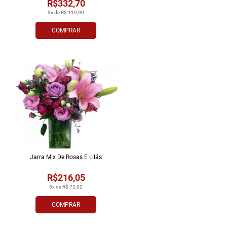
R$332,70
3x de R$ 110,90
COMPRAR
Jarra Mix De Rosas E Lilás
R$216,05
3x de R$ 72,02
COMPRAR