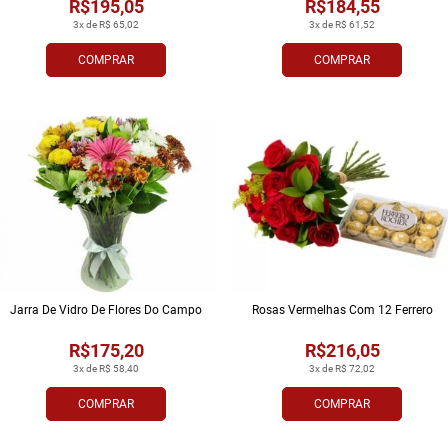
R$195,05
R$184,55
3x de R$ 65,02
3x de R$ 61,52
COMPRAR
COMPRAR
Jarra De Vidro De Flores Do Campo
Rosas Vermelhas Com 12 Ferrero
R$175,20
R$216,05
3x de R$ 58,40
3x de R$ 72,02
COMPRAR
COMPRAR