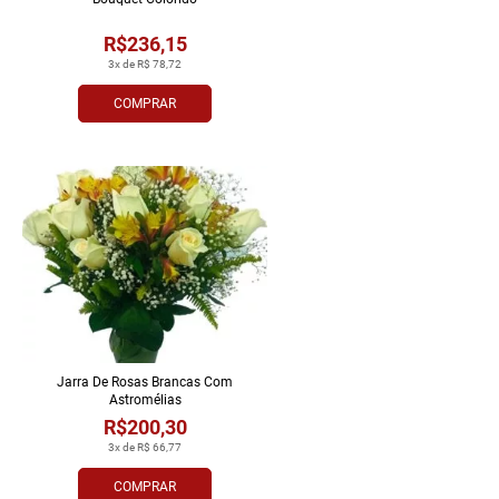
R$236,15
3x de R$ 78,72
COMPRAR
Jarra De Rosas Brancas Com
Astromélias
R$200,30
3x de R$ 66,77
COMPRAR