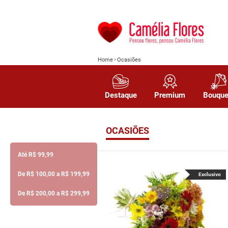
Home
Ocasiões
Destaque
Premium
Bouque
OCASIÕES
Até R$ 99,99
De R$ 100,00 a R$ 199,99
Exclusivo
De R$ 200,00 a R$ 299,99