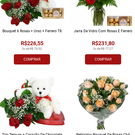
Bouquet 6 Rosas + Urso + Ferrero T8
Jarra De Vidro Com Rosas E Ferrero
R$226,55
R$231,80
3x de R$ 75,52
3x de R$ 77,27
COMPRAR
COMPRAR
Trio Ternura + Coração De Chocolate
Belí­ssimo Bouquet De Rosas Chá