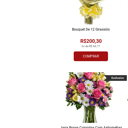
Bouquet De 12 Girassóis
R$200,30
3x de R$ 66,77
COMPRAR
Exclusivo
Jarra Rosas Coloridas Com Astromélias