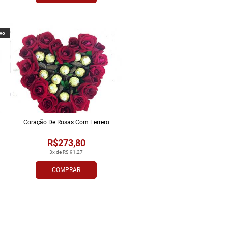
vo
Coração De Rosas Com Ferrero
R$273,80
3x de R$ 91,27
COMPRAR