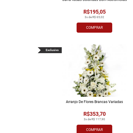
R$195,05
3x de R$ 65,02
COMPRAR
Exclusivo
Arranjo De Flores Brancas Variadas
R$353,70
3x de R$ 117,90
COMPRAR