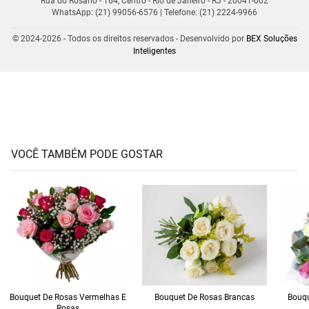
Rua do Rosário - 164, Centro - Rio de Janeiro - RJ - 20041-002
WhatsApp: (21) 99056-6576
| Telefone: (21) 2224-9966
© 2024-2026 - Todos os direitos reservados - Desenvolvido por
BEX Soluções
Inteligentes
VOCÊ TAMBÉM PODE GOSTAR
Bouquet De Rosas Vermelhas E
Bouquet De Rosas Brancas
Bouqu
Rosas