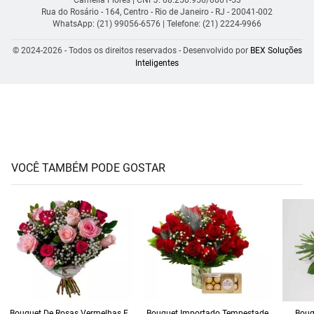
Rua do Rosário - 164, Centro - Rio de Janeiro - RJ - 20041-002
WhatsApp: (21) 99056-6576
| Telefone: (21) 2224-9966
© 2024-2026 - Todos os direitos reservados - Desenvolvido por
BEX Soluções
Inteligentes
VOCÊ TAMBÉM PODE GOSTAR
Bouquet De Rosas Vermelhas E
Bouquet Importado Tempestade
Bouq