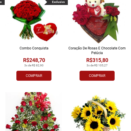
vo
Exclusivo
Combo Conquista
Coração De Rosas E Chocolate Com
Pelúcia
R$248,70
R$315,80
3x de R$ 82,90
3x de R$ 105,27
COMPRAR
COMPRAR