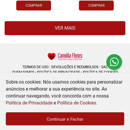
COMPRAR
COMPRAR
VER MAIS
TERMOS DE USO
•
DEVOLUÇÕES E REEMBOLSOS
•
SAC
QUEM SOMOS
•
POLÍTICA DE PRIVACIDADE
•
POLÍTICA DE COOKIES
Sobre os cookies: Nós usamos cookies para personalizar
anúncios e melhorar a sua experiência no site.
Ao
continuar navegando, você concorda com a nossa
Camélia Flores | CNPJ: 08.250.956/0001-53
Rua do Rosário - 164, Centro - Rio de Janeiro - RJ - 20041-002
Política de Privacidade
e
Política de Cookies
.
WhatsApp: (21) 99056-6576
| Telefone: (21) 2224-9966
© 2024-2026 - Todos os direitos reservados - Desenvolvido por
BEX Soluções
Continuar e Fechar
Inteligentes