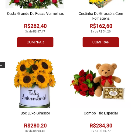
Cesta Grande De Rosas Vermelhas
Cestinha De Girassóis Com
Folhagens
R$262,40
R$162,60
3x de R$ 87,47
3x de R$ 54,20
COMPRAR
COMPRAR
vo
Box Luxo Girassol
Combo Trio Especial
R$280,20
R$284,30
3x de R$ 93,40
3x de R$ 94,77