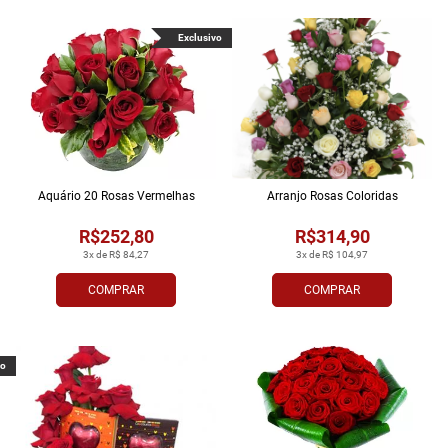
Exclusivo
Aquário 20 Rosas Vermelhas
Arranjo Rosas Coloridas
R$252,80
R$314,90
3x de R$ 84,27
3x de R$ 104,97
COMPRAR
COMPRAR
vo