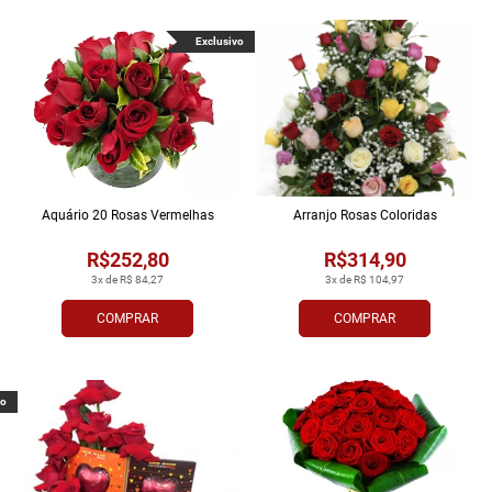
Exclusivo
Aquário 20 Rosas Vermelhas
Arranjo Rosas Coloridas
R$252,80
R$314,90
3x de R$ 84,27
3x de R$ 104,97
COMPRAR
COMPRAR
vo