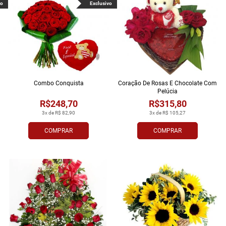
vo
Exclusivo
Combo Conquista
Coração De Rosas E Chocolate Com
Pelúcia
R$248,70
R$315,80
3x de R$ 82,90
3x de R$ 105,27
COMPRAR
COMPRAR