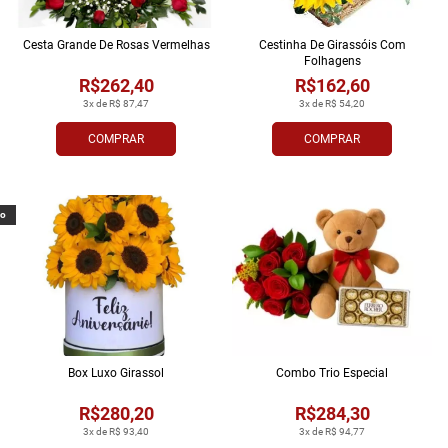
Cesta Grande De Rosas Vermelhas
Cestinha De Girassóis Com
Folhagens
R$262,40
R$162,60
3x de R$ 87,47
3x de R$ 54,20
COMPRAR
COMPRAR
vo
Box Luxo Girassol
Combo Trio Especial
R$280,20
R$284,30
3x de R$ 93,40
3x de R$ 94,77