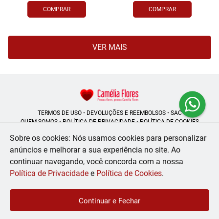
COMPRAR
COMPRAR
VER MAIS
TERMOS DE USO
•
DEVOLUÇÕES E REEMBOLSOS
•
SAC
QUEM SOMOS
•
POLÍTICA DE PRIVACIDADE
•
POLÍTICA DE COOKIES
Sobre os cookies: Nós usamos cookies para personalizar
anúncios e melhorar a sua experiência no site.
Ao
continuar navegando, você concorda com a nossa
Camélia Flores | CNPJ: 08.250.956/0001-53
Rua do Rosário - 164, Centro - Rio de Janeiro - RJ - 20041-002
Política de Privacidade
e
Política de Cookies
.
WhatsApp: (21) 99056-6576
| Telefone: (21) 2224-9966
© 2024-2026 - Todos os direitos reservados - Desenvolvido por
BEX Soluções
Continuar e Fechar
Inteligentes