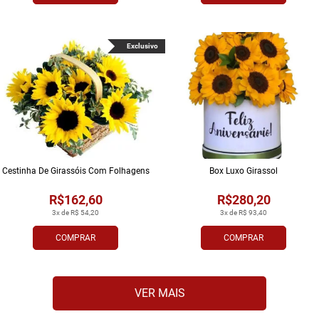
Exclusivo
Cestinha De Girassóis Com Folhagens
Box Luxo Girassol
R$162,60
R$280,20
3x de R$ 54,20
3x de R$ 93,40
COMPRAR
COMPRAR
VER MAIS