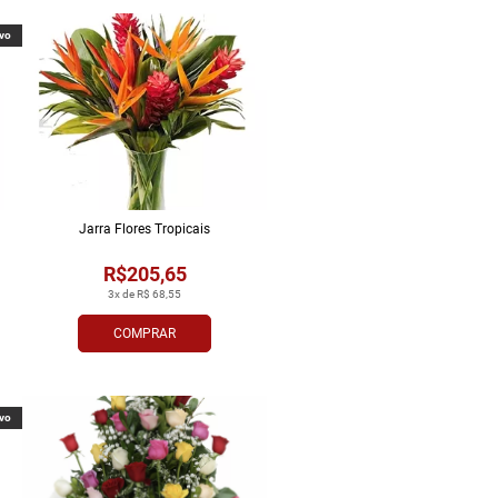
vo
Jarra Flores Tropi­cais
R$205,65
3x de R$ 68,55
COMPRAR
vo