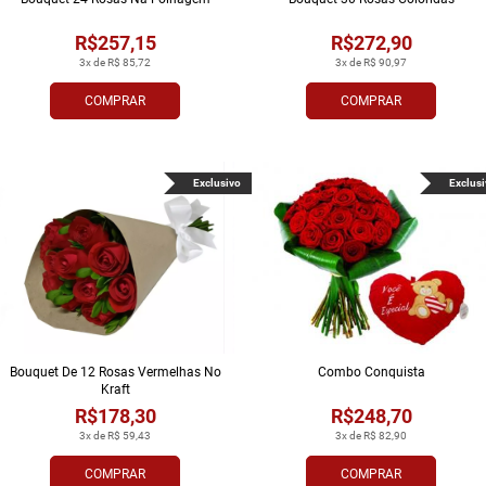
R$257,15
R$272,90
3x de R$ 85,72
3x de R$ 90,97
COMPRAR
COMPRAR
Exclusivo
Exclusi
Bouquet De 12 Rosas Vermelhas No
Combo Conquista
Kraft
R$178,30
R$248,70
3x de R$ 59,43
3x de R$ 82,90
COMPRAR
COMPRAR