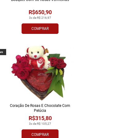
R$650,90
3x de R$ 216,97
COMPRAR
vo
Coração De Rosas E Chocolate Com
Pelúcia
R$315,80
3x de R$ 105,27
COMPRAR