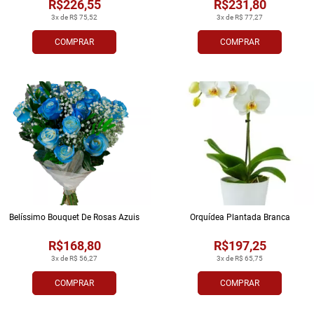
R$226,55
R$231,80
3x de R$ 75,52
3x de R$ 77,27
COMPRAR
COMPRAR
Belíssimo Bouquet De Rosas Azuis
Orquídea Plantada Branca
R$168,80
R$197,25
3x de R$ 56,27
3x de R$ 65,75
COMPRAR
COMPRAR