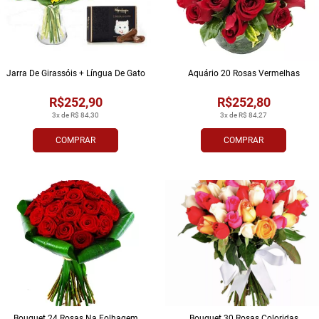
Jarra De Girassóis + Língua De Gato
Aquário 20 Rosas Vermelhas
R$252,90
R$252,80
3x de R$ 84,30
3x de R$ 84,27
COMPRAR
COMPRAR
Bouquet 24 Rosas Na Folhagem
Bouquet 30 Rosas Coloridas