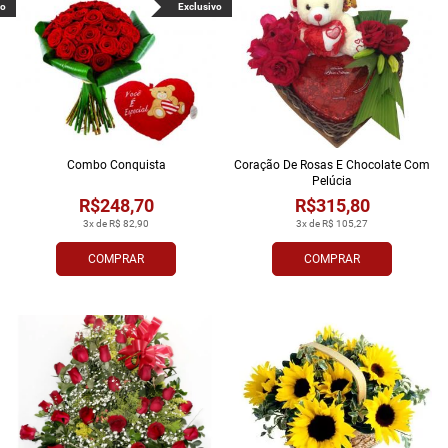
vo
Exclusivo
Combo Conquista
Coração De Rosas E Chocolate Com
Pelúcia
R$248,70
R$315,80
3x de R$ 82,90
3x de R$ 105,27
COMPRAR
COMPRAR