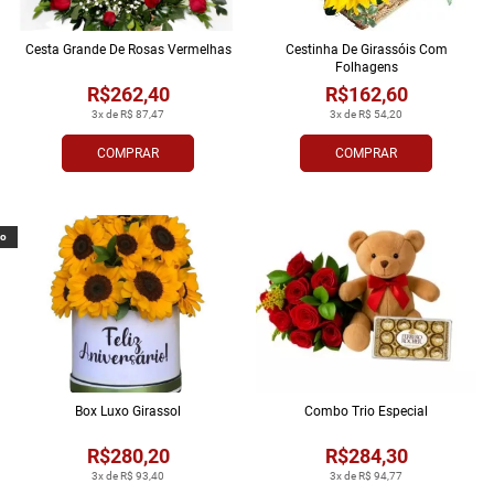
Cesta Grande De Rosas Vermelhas
Cestinha De Girassóis Com
Folhagens
R$262,40
R$162,60
3x de R$ 87,47
3x de R$ 54,20
COMPRAR
COMPRAR
vo
Box Luxo Girassol
Combo Trio Especial
R$280,20
R$284,30
3x de R$ 93,40
3x de R$ 94,77