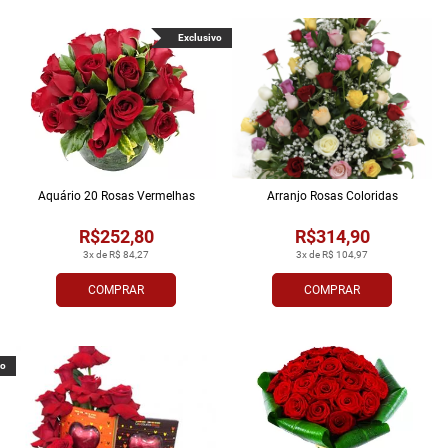
Exclusivo
Aquário 20 Rosas Vermelhas
Arranjo Rosas Coloridas
R$252,80
R$314,90
3x de R$ 84,27
3x de R$ 104,97
COMPRAR
COMPRAR
vo