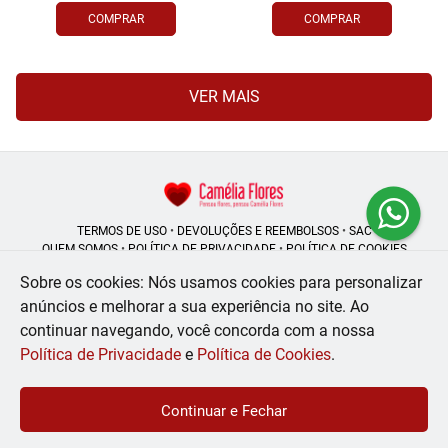
COMPRAR
COMPRAR
VER MAIS
TERMOS DE USO
•
DEVOLUÇÕES E REEMBOLSOS
•
SAC
QUEM SOMOS
•
POLÍTICA DE PRIVACIDADE
•
POLÍTICA DE COOKIES
Sobre os cookies: Nós usamos cookies para personalizar
anúncios e melhorar a sua experiência no site.
Ao
continuar navegando, você concorda com a nossa
Camélia Flores | CNPJ: 08.250.956/0001-53
Rua do Rosário - 164, Centro - Rio de Janeiro - RJ - 20041-002
Política de Privacidade
e
Política de Cookies
.
WhatsApp: (21) 99056-6576
| Telefone: (21) 2224-9966
© 2024-2026 - Todos os direitos reservados - Desenvolvido por
BEX Soluções
Continuar e Fechar
Inteligentes