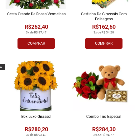
Cesta Grande De Rosas Vermelhas
Cestinha De Girassóis Com
Folhagens
R$262,40
R$162,60
3x de R$ 87,47
3x de R$ 54,20
COMPRAR
COMPRAR
vo
Box Luxo Girassol
Combo Trio Especial
R$280,20
R$284,30
3x de R$ 93,40
3x de R$ 94,77