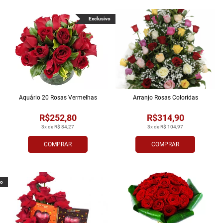
Exclusivo
Aquário 20 Rosas Vermelhas
Arranjo Rosas Coloridas
R$252,80
R$314,90
3x de R$ 84,27
3x de R$ 104,97
COMPRAR
COMPRAR
vo