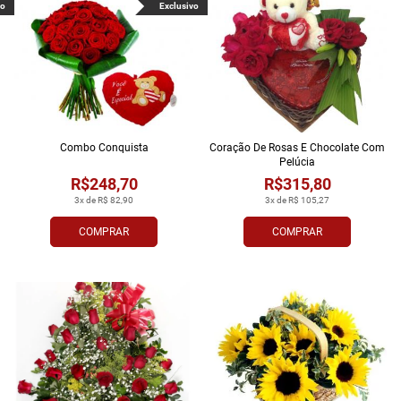
vo
Exclusivo
Combo Conquista
Coração De Rosas E Chocolate Com
Pelúcia
R$248,70
R$315,80
3x de R$ 82,90
3x de R$ 105,27
COMPRAR
COMPRAR