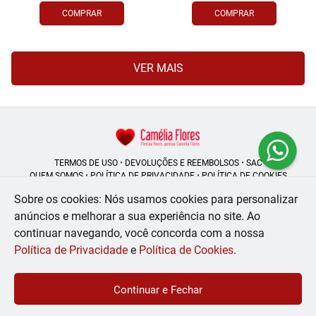
COMPRAR
COMPRAR
VER MAIS
TERMOS DE USO
•
DEVOLUÇÕES E REEMBOLSOS
•
SAC
QUEM SOMOS
•
POLÍTICA DE PRIVACIDADE
•
POLÍTICA DE COOKIES
Sobre os cookies: Nós usamos cookies para personalizar
anúncios e melhorar a sua experiência no site.
Ao
continuar navegando, você concorda com a nossa
Camélia Flores | CNPJ: 08.250.956/0001-53
Rua do Rosário - 164, Centro - Rio de Janeiro - RJ - 20041-002
Política de Privacidade
e
Política de Cookies
.
WhatsApp: (21) 99056-6576
| Telefone: (21) 2224-9966
© 2024-2026 - Todos os direitos reservados - Desenvolvido por
BEX Soluções
Continuar e Fechar
Inteligentes