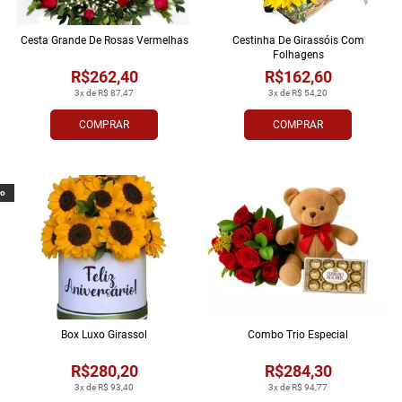
Cesta Grande De Rosas Vermelhas
Cestinha De Girassóis Com
Folhagens
R$262,40
R$162,60
3x de R$ 87,47
3x de R$ 54,20
COMPRAR
COMPRAR
vo
Box Luxo Girassol
Combo Trio Especial
R$280,20
R$284,30
3x de R$ 93,40
3x de R$ 94,77