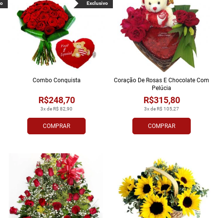
vo
Exclusivo
Combo Conquista
Coração De Rosas E Chocolate Com
Pelúcia
R$248,70
R$315,80
3x de R$ 82,90
3x de R$ 105,27
COMPRAR
COMPRAR