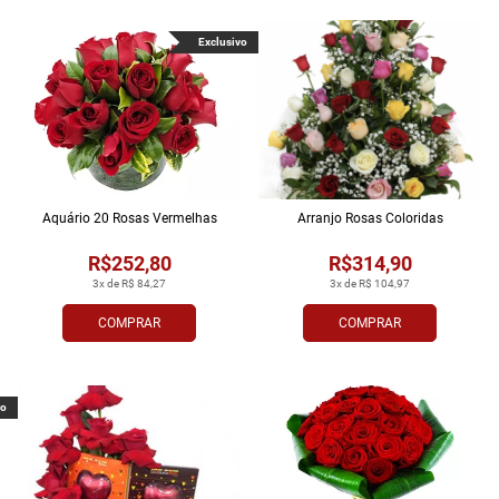
Exclusivo
Aquário 20 Rosas Vermelhas
Arranjo Rosas Coloridas
R$252,80
R$314,90
3x de R$ 84,27
3x de R$ 104,97
COMPRAR
COMPRAR
vo