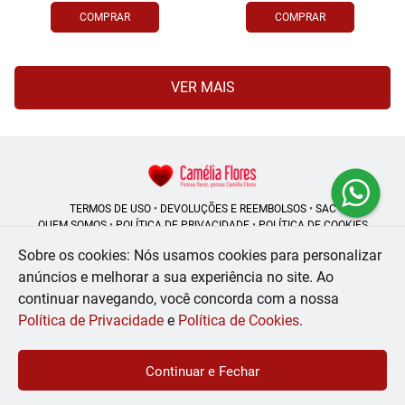
COMPRAR
COMPRAR
VER MAIS
TERMOS DE USO
•
DEVOLUÇÕES E REEMBOLSOS
•
SAC
QUEM SOMOS
•
POLÍTICA DE PRIVACIDADE
•
POLÍTICA DE COOKIES
Sobre os cookies: Nós usamos cookies para personalizar
anúncios e melhorar a sua experiência no site.
Ao
continuar navegando, você concorda com a nossa
Camélia Flores | CNPJ: 08.250.956/0001-53
Rua do Rosário - 164, Centro - Rio de Janeiro - RJ - 20041-002
Política de Privacidade
e
Política de Cookies
.
WhatsApp: (21) 99056-6576
| Telefone: (21) 2224-9966
© 2024-2026 - Todos os direitos reservados - Desenvolvido por
BEX Soluções
Continuar e Fechar
Inteligentes