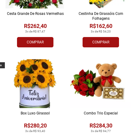
Cesta Grande De Rosas Vermelhas
Cestinha De Girassóis Com
Folhagens
R$262,40
R$162,60
3x de R$ 87,47
3x de R$ 54,20
COMPRAR
COMPRAR
vo
Box Luxo Girassol
Combo Trio Especial
R$280,20
R$284,30
3x de R$ 93,40
3x de R$ 94,77