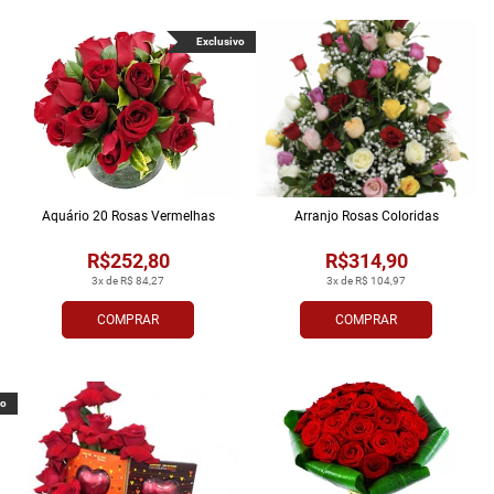
Exclusivo
Aquário 20 Rosas Vermelhas
Arranjo Rosas Coloridas
R$252,80
R$314,90
3x de R$ 84,27
3x de R$ 104,97
COMPRAR
COMPRAR
vo