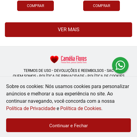
COMPRAR
COMPRAR
VER MAIS
TERMOS DE USO
•
DEVOLUÇÕES E REEMBOLSOS
•
SAC
QUEM SOMOS
•
POLÍTICA DE PRIVACIDADE
•
POLÍTICA DE COOKIES
Sobre os cookies: Nós usamos cookies para personalizar
anúncios e melhorar a sua experiência no site.
Ao
continuar navegando, você concorda com a nossa
Camélia Flores | CNPJ: 08.250.956/0001-53
Rua do Rosário - 164, Centro - Rio de Janeiro - RJ - 20041-002
Política de Privacidade
e
Política de Cookies
.
WhatsApp: (21) 99056-6576
| Telefone: (21) 2224-9966
© 2024-2026 - Todos os direitos reservados - Desenvolvido por
BEX Soluções
Continuar e Fechar
Inteligentes