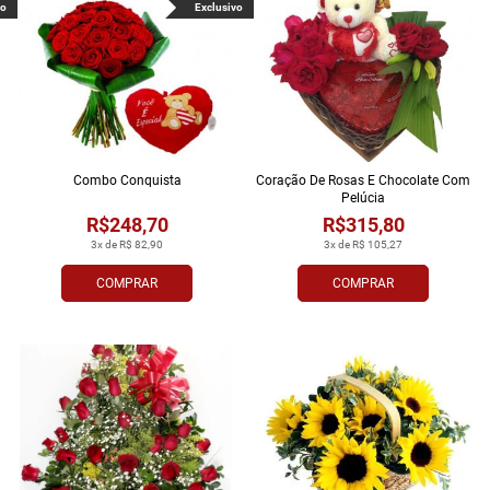
vo
Exclusivo
Combo Conquista
Coração De Rosas E Chocolate Com
Pelúcia
R$248,70
R$315,80
3x de R$ 82,90
3x de R$ 105,27
COMPRAR
COMPRAR