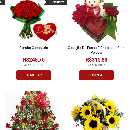
vo
Exclusivo
Combo Conquista
Coração De Rosas E Chocolate Com
Pelúcia
R$248,70
R$315,80
3x de R$ 82,90
3x de R$ 105,27
COMPRAR
COMPRAR