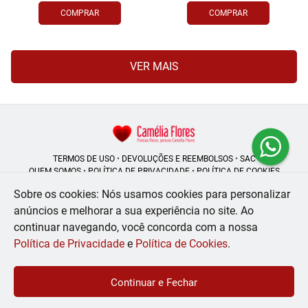
COMPRAR
COMPRAR
VER MAIS
TERMOS DE USO
•
DEVOLUÇÕES E REEMBOLSOS
•
SAC
QUEM SOMOS
•
POLÍTICA DE PRIVACIDADE
•
POLÍTICA DE COOKIES
Sobre os cookies: Nós usamos cookies para personalizar
anúncios e melhorar a sua experiência no site.
Ao
continuar navegando, você concorda com a nossa
Camélia Flores | CNPJ: 08.250.956/0001-53
Rua do Rosário - 164, Centro - Rio de Janeiro - RJ - 20041-002
Política de Privacidade
e
Política de Cookies
.
WhatsApp: (21) 99056-6576
| Telefone: (21) 2224-9966
© 2024-2026 - Todos os direitos reservados - Desenvolvido por
BEX Soluções
Continuar e Fechar
Inteligentes