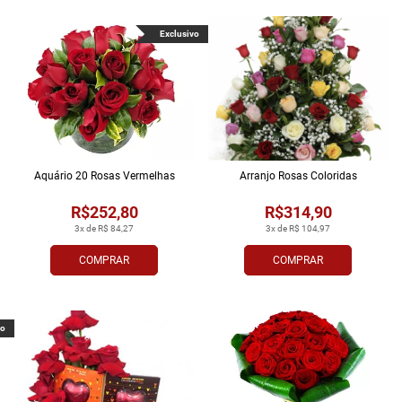
Exclusivo
Aquário 20 Rosas Vermelhas
Arranjo Rosas Coloridas
R$252,80
R$314,90
3x de R$ 84,27
3x de R$ 104,97
COMPRAR
COMPRAR
vo