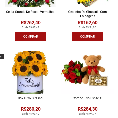
Cesta Grande De Rosas Vermelhas
Cestinha De Girassóis Com
Folhagens
R$262,40
R$162,60
3x de R$ 87,47
3x de R$ 54,20
COMPRAR
COMPRAR
vo
Box Luxo Girassol
Combo Trio Especial
R$280,20
R$284,30
3x de R$ 93,40
3x de R$ 94,77