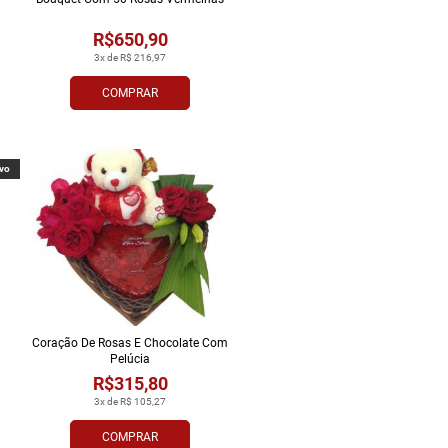
R$650,90
3x de R$ 216,97
COMPRAR
vo
Coração De Rosas E Chocolate Com
Pelúcia
R$315,80
3x de R$ 105,27
COMPRAR