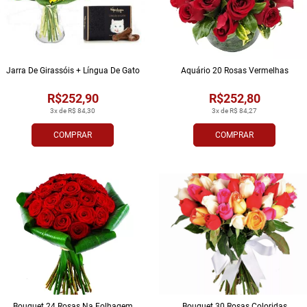
Jarra De Girassóis + Língua De Gato
Aquário 20 Rosas Vermelhas
R$252,90
R$252,80
3x de R$ 84,30
3x de R$ 84,27
COMPRAR
COMPRAR
Bouquet 24 Rosas Na Folhagem
Bouquet 30 Rosas Coloridas