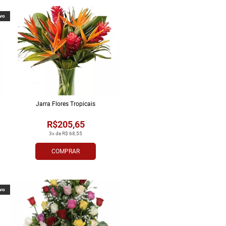
vo
Jarra Flores Tropi­cais
R$205,65
3x de R$ 68,55
COMPRAR
vo