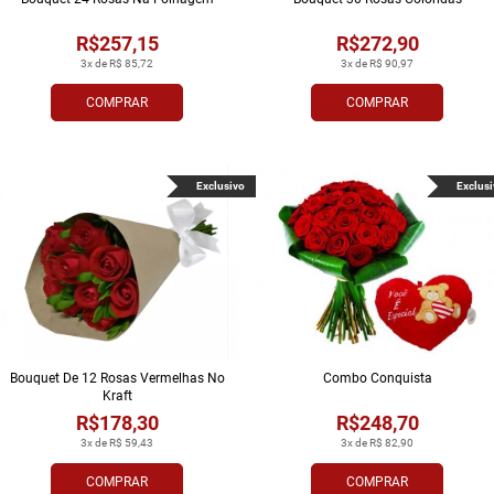
R$257,15
R$272,90
3x de R$ 85,72
3x de R$ 90,97
COMPRAR
COMPRAR
Exclusivo
Exclusi
Bouquet De 12 Rosas Vermelhas No
Combo Conquista
Kraft
R$178,30
R$248,70
3x de R$ 59,43
3x de R$ 82,90
COMPRAR
COMPRAR