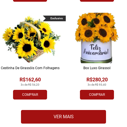
Exclusivo
Cestinha De Girassóis Com Folhagens
Box Luxo Girassol
R$162,60
R$280,20
3x de R$ 54,20
3x de R$ 93,40
COMPRAR
COMPRAR
VER MAIS