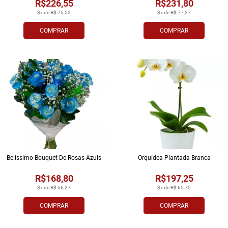
R$226,55
R$231,80
3x de R$ 75,52
3x de R$ 77,27
COMPRAR
COMPRAR
Belíssimo Bouquet De Rosas Azuis
Orquídea Plantada Branca
R$168,80
R$197,25
3x de R$ 56,27
3x de R$ 65,75
COMPRAR
COMPRAR