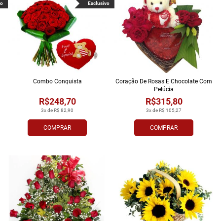
vo
Exclusivo
Combo Conquista
Coração De Rosas E Chocolate Com
Pelúcia
R$248,70
R$315,80
3x de R$ 82,90
3x de R$ 105,27
COMPRAR
COMPRAR