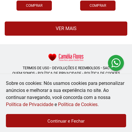
COMPRAR
COMPRAR
VER MAIS
TERMOS DE USO
•
DEVOLUÇÕES E REEMBOLSOS
•
SAC
QUEM SOMOS
•
POLÍTICA DE PRIVACIDADE
•
POLÍTICA DE COOKIES
Sobre os cookies: Nós usamos cookies para personalizar
anúncios e melhorar a sua experiência no site.
Ao
continuar navegando, você concorda com a nossa
Camélia Flores | CNPJ: 08.250.956/0001-53
Rua do Rosário - 164, Centro - Rio de Janeiro - RJ - 20041-002
Política de Privacidade
e
Política de Cookies
.
WhatsApp: (21) 99056-6576
| Telefone: (21) 2224-9966
© 2024-2026 - Todos os direitos reservados - Desenvolvido por
BEX Soluções
Continuar e Fechar
Inteligentes