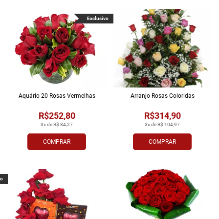
Exclusivo
Aquário 20 Rosas Vermelhas
Arranjo Rosas Coloridas
R$252,80
R$314,90
3x de R$ 84,27
3x de R$ 104,97
COMPRAR
COMPRAR
vo