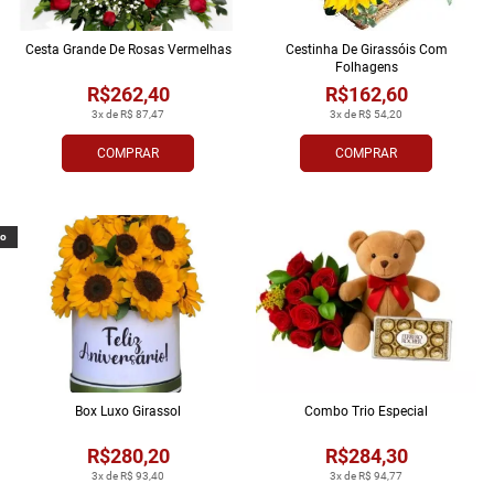
Cesta Grande De Rosas Vermelhas
Cestinha De Girassóis Com
Folhagens
R$262,40
R$162,60
3x de R$ 87,47
3x de R$ 54,20
COMPRAR
COMPRAR
vo
Box Luxo Girassol
Combo Trio Especial
R$280,20
R$284,30
3x de R$ 93,40
3x de R$ 94,77