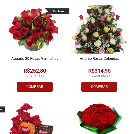
Exclusivo
Aquário 20 Rosas Vermelhas
Arranjo Rosas Coloridas
R$252,80
R$314,90
3x de R$ 84,27
3x de R$ 104,97
COMPRAR
COMPRAR
vo