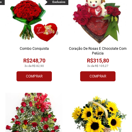
vo
Exclusivo
Combo Conquista
Coração De Rosas E Chocolate Com
Pelúcia
R$248,70
R$315,80
3x de R$ 82,90
3x de R$ 105,27
COMPRAR
COMPRAR