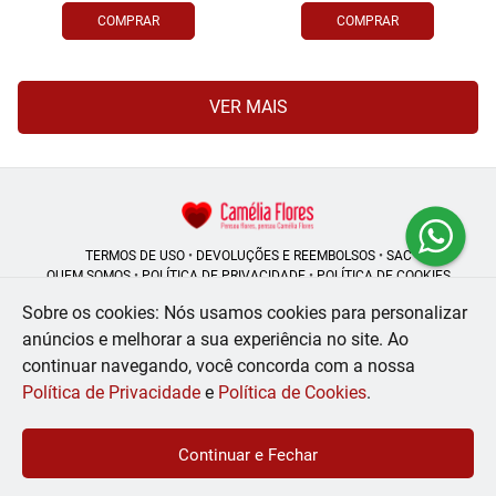
COMPRAR
COMPRAR
VER MAIS
TERMOS DE USO
•
DEVOLUÇÕES E REEMBOLSOS
•
SAC
QUEM SOMOS
•
POLÍTICA DE PRIVACIDADE
•
POLÍTICA DE COOKIES
Sobre os cookies: Nós usamos cookies para personalizar
anúncios e melhorar a sua experiência no site.
Ao
continuar navegando, você concorda com a nossa
Camélia Flores | CNPJ: 08.250.956/0001-53
Rua do Rosário - 164, Centro - Rio de Janeiro - RJ - 20041-002
Política de Privacidade
e
Política de Cookies
.
WhatsApp: (21) 99056-6576
| Telefone: (21) 2224-9966
© 2024-2026 - Todos os direitos reservados - Desenvolvido por
BEX Soluções
Continuar e Fechar
Inteligentes