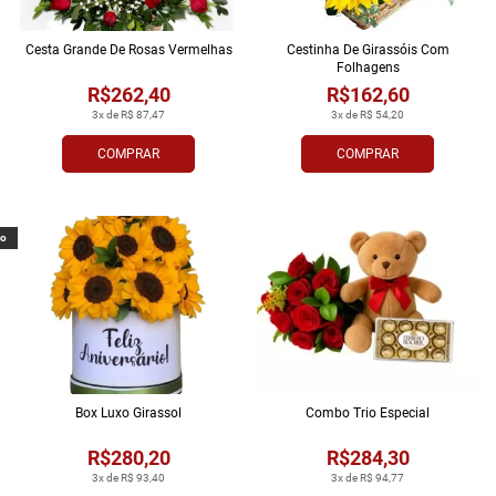
Cesta Grande De Rosas Vermelhas
Cestinha De Girassóis Com
Folhagens
R$262,40
R$162,60
3x de R$ 87,47
3x de R$ 54,20
COMPRAR
COMPRAR
vo
Box Luxo Girassol
Combo Trio Especial
R$280,20
R$284,30
3x de R$ 93,40
3x de R$ 94,77