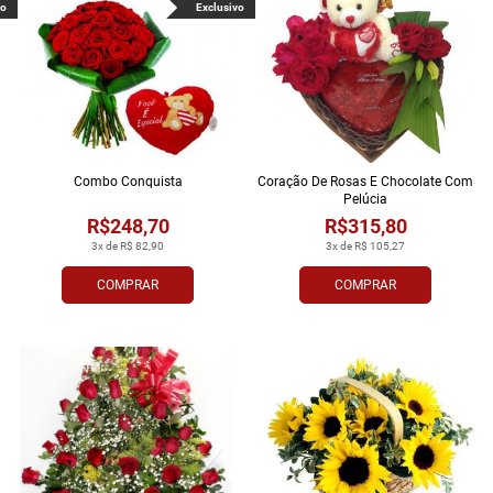
vo
Exclusivo
Combo Conquista
Coração De Rosas E Chocolate Com
Pelúcia
R$248,70
R$315,80
3x de R$ 82,90
3x de R$ 105,27
COMPRAR
COMPRAR