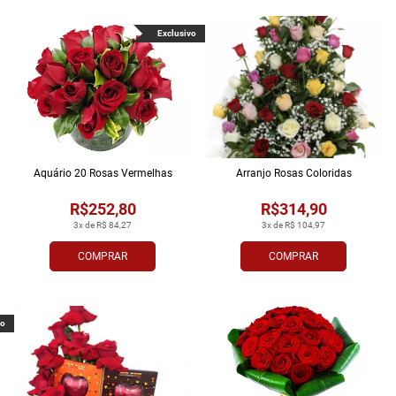
Exclusivo
Aquário 20 Rosas Vermelhas
Arranjo Rosas Coloridas
R$252,80
R$314,90
3x de R$ 84,27
3x de R$ 104,97
COMPRAR
COMPRAR
vo