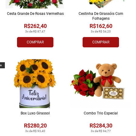
Cesta Grande De Rosas Vermelhas
Cestinha De Girassóis Com
Folhagens
R$262,40
R$162,60
3x de R$ 87,47
3x de R$ 54,20
COMPRAR
COMPRAR
vo
Box Luxo Girassol
Combo Trio Especial
R$280,20
R$284,30
3x de R$ 93,40
3x de R$ 94,77