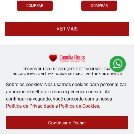
COMPRAR
COMPRAR
VER MAIS
TERMOS DE USO
•
DEVOLUÇÕES E REEMBOLSOS
•
SAC
QUEM SOMOS
•
POLÍTICA DE PRIVACIDADE
•
POLÍTICA DE COOKIES
Sobre os cookies: Nós usamos cookies para personalizar
anúncios e melhorar a sua experiência no site.
Ao
continuar navegando, você concorda com a nossa
Camélia Flores | CNPJ: 08.250.956/0001-53
Rua do Rosário - 164, Centro - Rio de Janeiro - RJ - 20041-002
Política de Privacidade
e
Política de Cookies
.
WhatsApp: (21) 99056-6576
| Telefone: (21) 2224-9966
© 2024-2026 - Todos os direitos reservados - Desenvolvido por
BEX Soluções
Continuar e Fechar
Inteligentes