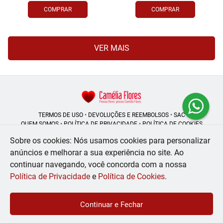
COMPRAR
COMPRAR
VER MAIS
TERMOS DE USO
•
DEVOLUÇÕES E REEMBOLSOS
•
SAC
QUEM SOMOS
•
POLÍTICA DE PRIVACIDADE
•
POLÍTICA DE COOKIES
Sobre os cookies: Nós usamos cookies para personalizar
anúncios e melhorar a sua experiência no site.
Ao
continuar navegando, você concorda com a nossa
Camélia Flores | CNPJ: 08.250.956/0001-53
Rua do Rosário - 164, Centro - Rio de Janeiro - RJ - 20041-002
Política de Privacidade
e
Política de Cookies
.
WhatsApp: (21) 99056-6576
| Telefone: (21) 2224-9966
© 2024-2026 - Todos os direitos reservados - Desenvolvido por
BEX Soluções
Continuar e Fechar
Inteligentes