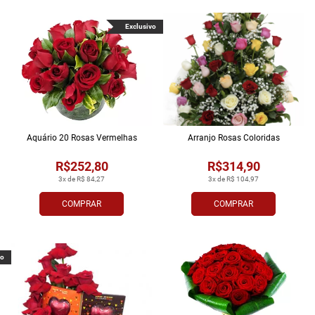
Exclusivo
Aquário 20 Rosas Vermelhas
Arranjo Rosas Coloridas
R$252,80
R$314,90
3x de R$ 84,27
3x de R$ 104,97
COMPRAR
COMPRAR
vo