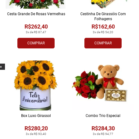
Cesta Grande De Rosas Vermelhas
Cestinha De Girassóis Com
Folhagens
R$262,40
R$162,60
3x de R$ 87,47
3x de R$ 54,20
COMPRAR
COMPRAR
vo
Box Luxo Girassol
Combo Trio Especial
R$280,20
R$284,30
3x de R$ 93,40
3x de R$ 94,77