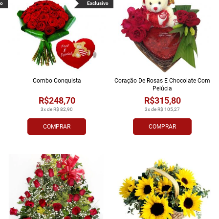
vo
Exclusivo
Combo Conquista
Coração De Rosas E Chocolate Com
Pelúcia
R$248,70
R$315,80
3x de R$ 82,90
3x de R$ 105,27
COMPRAR
COMPRAR