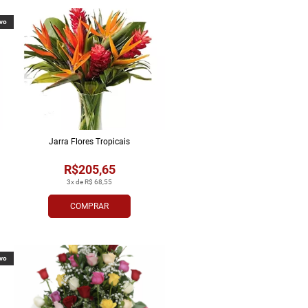
vo
Jarra Flores Tropi­cais
R$205,65
3x de R$ 68,55
COMPRAR
vo