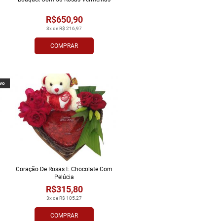
R$650,90
3x de R$ 216,97
COMPRAR
vo
Coração De Rosas E Chocolate Com
Pelúcia
R$315,80
3x de R$ 105,27
COMPRAR