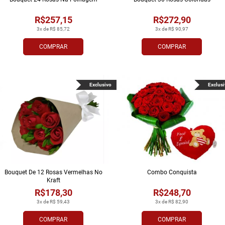
R$257,15
R$272,90
3x de R$ 85,72
3x de R$ 90,97
COMPRAR
COMPRAR
Exclusivo
Exclusi
Bouquet De 12 Rosas Vermelhas No
Combo Conquista
Kraft
R$178,30
R$248,70
3x de R$ 59,43
3x de R$ 82,90
COMPRAR
COMPRAR