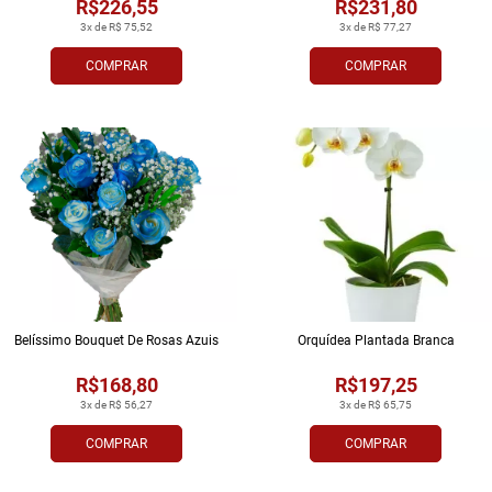
R$226,55
R$231,80
3x de R$ 75,52
3x de R$ 77,27
COMPRAR
COMPRAR
Belíssimo Bouquet De Rosas Azuis
Orquídea Plantada Branca
R$168,80
R$197,25
3x de R$ 56,27
3x de R$ 65,75
COMPRAR
COMPRAR