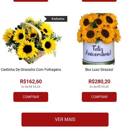
Exclusivo
Cestinha De Girassóis Com Folhagens
Box Luxo Girassol
R$162,60
R$280,20
3x de R$ 54,20
3x de R$ 93,40
COMPRAR
COMPRAR
VER MAIS