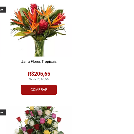
vo
Jarra Flores Tropi­cais
R$205,65
3x de R$ 68,55
COMPRAR
vo