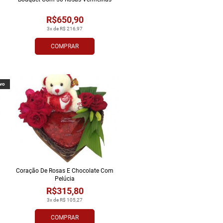
R$650,90
3x de R$ 216,97
COMPRAR
vo
Coração De Rosas E Chocolate Com
Pelúcia
R$315,80
3x de R$ 105,27
COMPRAR