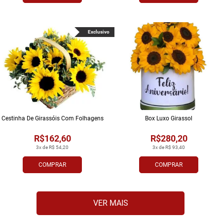
Exclusivo
Cestinha De Girassóis Com Folhagens
Box Luxo Girassol
R$162,60
R$280,20
3x de R$ 54,20
3x de R$ 93,40
COMPRAR
COMPRAR
VER MAIS