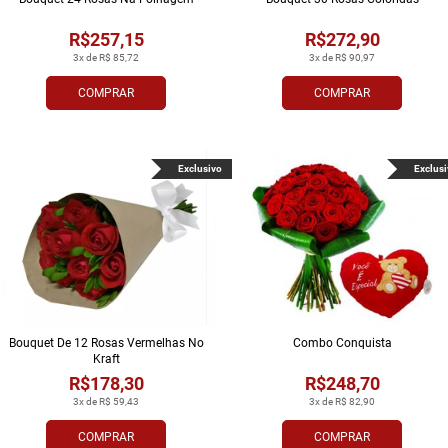
R$257,15
R$272,90
3x de R$ 85,72
3x de R$ 90,97
COMPRAR
COMPRAR
Exclusivo
Exclusi
Bouquet De 12 Rosas Vermelhas No
Combo Conquista
Kraft
R$178,30
R$248,70
3x de R$ 59,43
3x de R$ 82,90
COMPRAR
COMPRAR