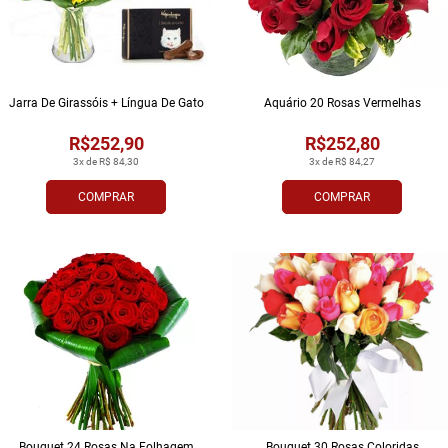
Jarra De Girassóis + Língua De Gato
Aquário 20 Rosas Vermelhas
R$252,90
R$252,80
3x de R$ 84,30
3x de R$ 84,27
COMPRAR
COMPRAR
Bouquet 24 Rosas Na Folhagem
Bouquet 30 Rosas Coloridas