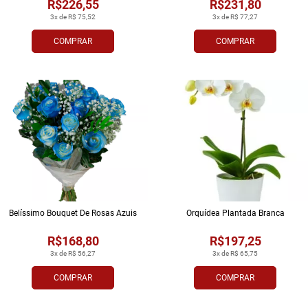
R$226,55
R$231,80
3x de R$ 75,52
3x de R$ 77,27
COMPRAR
COMPRAR
Belíssimo Bouquet De Rosas Azuis
Orquídea Plantada Branca
R$168,80
R$197,25
3x de R$ 56,27
3x de R$ 65,75
COMPRAR
COMPRAR