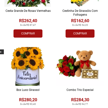
Cesta Grande De Rosas Vermelhas
Cestinha De Girassóis Com
Folhagens
R$262,40
R$162,60
3x de R$ 87,47
3x de R$ 54,20
COMPRAR
COMPRAR
vo
Box Luxo Girassol
Combo Trio Especial
R$280,20
R$284,30
3x de R$ 93,40
3x de R$ 94,77