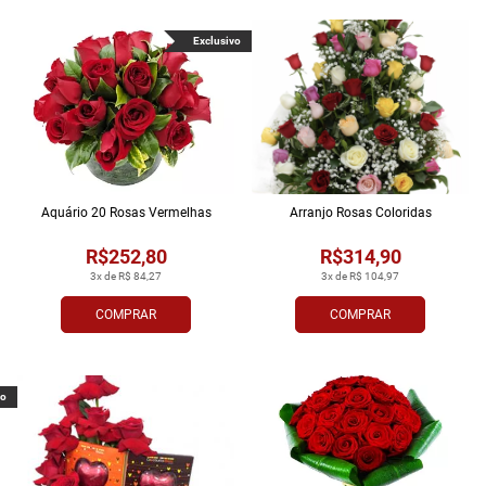
Exclusivo
Aquário 20 Rosas Vermelhas
Arranjo Rosas Coloridas
R$252,80
R$314,90
3x de R$ 84,27
3x de R$ 104,97
COMPRAR
COMPRAR
vo