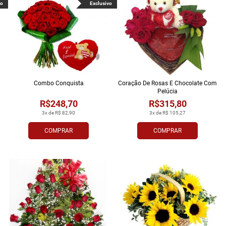
vo
Exclusivo
Combo Conquista
Coração De Rosas E Chocolate Com
Pelúcia
R$248,70
R$315,80
3x de R$ 82,90
3x de R$ 105,27
COMPRAR
COMPRAR