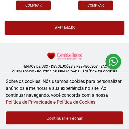
COMPRAR
COMPRAR
VER MAIS
TERMOS DE USO
•
DEVOLUÇÕES E REEMBOLSOS
•
SAC
QUEM SOMOS
•
POLÍTICA DE PRIVACIDADE
•
POLÍTICA DE COOKIES
Sobre os cookies: Nós usamos cookies para personalizar
anúncios e melhorar a sua experiência no site.
Ao
continuar navegando, você concorda com a nossa
Camélia Flores | CNPJ: 08.250.956/0001-53
Rua do Rosário - 164, Centro - Rio de Janeiro - RJ - 20041-002
Política de Privacidade
e
Política de Cookies
.
WhatsApp: (21) 99056-6576
| Telefone: (21) 2224-9966
© 2024-2026 - Todos os direitos reservados - Desenvolvido por
BEX Soluções
Continuar e Fechar
Inteligentes