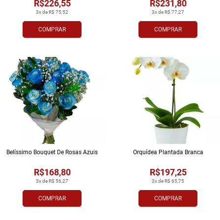
R$226,55
R$231,80
3x de R$ 75,52
3x de R$ 77,27
COMPRAR
COMPRAR
Belíssimo Bouquet De Rosas Azuis
Orquídea Plantada Branca
R$168,80
R$197,25
3x de R$ 56,27
3x de R$ 65,75
COMPRAR
COMPRAR