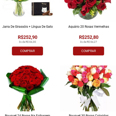
Jarra De Girassóis + Língua De Gato
Aquário 20 Rosas Vermelhas
R$252,90
R$252,80
3x de R$ 84,30
3x de R$ 84,27
COMPRAR
COMPRAR
Bouquet 24 Rosas Na Folhagem
Bouquet 30 Rosas Coloridas