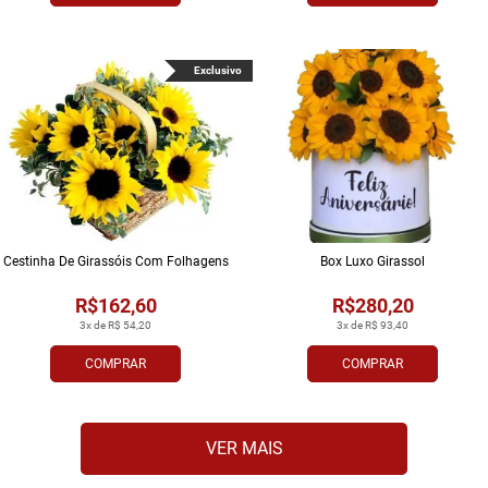
Exclusivo
Cestinha De Girassóis Com Folhagens
Box Luxo Girassol
R$162,60
R$280,20
3x de R$ 54,20
3x de R$ 93,40
COMPRAR
COMPRAR
VER MAIS