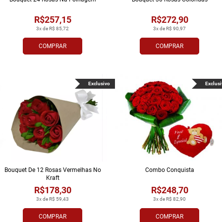
R$257,15
R$272,90
3x de R$ 85,72
3x de R$ 90,97
COMPRAR
COMPRAR
Exclusivo
Exclusi
Bouquet De 12 Rosas Vermelhas No
Combo Conquista
Kraft
R$178,30
R$248,70
3x de R$ 59,43
3x de R$ 82,90
COMPRAR
COMPRAR