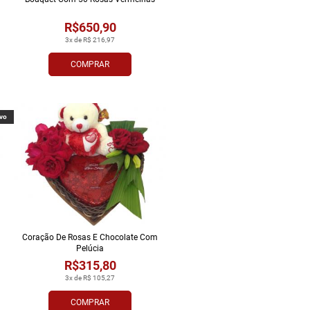
R$650,90
3x de R$ 216,97
COMPRAR
vo
Coração De Rosas E Chocolate Com
Pelúcia
R$315,80
3x de R$ 105,27
COMPRAR