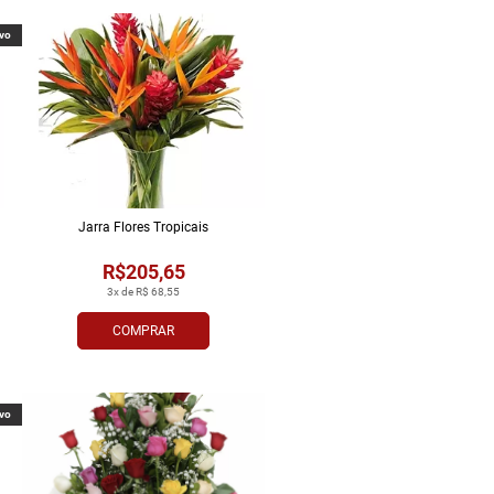
vo
Jarra Flores Tropi­cais
R$205,65
3x de R$ 68,55
COMPRAR
vo