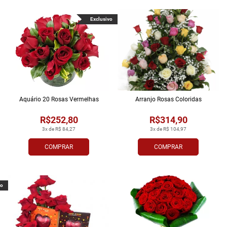
Exclusivo
Aquário 20 Rosas Vermelhas
Arranjo Rosas Coloridas
R$252,80
R$314,90
3x de R$ 84,27
3x de R$ 104,97
COMPRAR
COMPRAR
vo