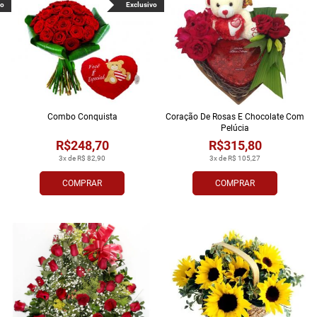
vo
Exclusivo
Combo Conquista
Coração De Rosas E Chocolate Com
Pelúcia
R$248,70
R$315,80
3x de R$ 82,90
3x de R$ 105,27
COMPRAR
COMPRAR