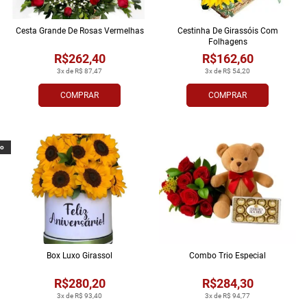
Cesta Grande De Rosas Vermelhas
Cestinha De Girassóis Com
Folhagens
R$262,40
R$162,60
3x de R$ 87,47
3x de R$ 54,20
COMPRAR
COMPRAR
vo
Box Luxo Girassol
Combo Trio Especial
R$280,20
R$284,30
3x de R$ 93,40
3x de R$ 94,77