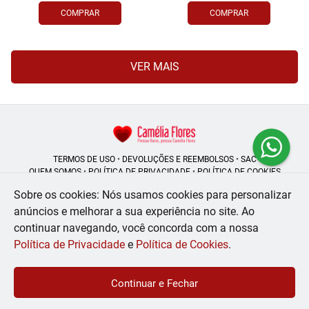
COMPRAR
COMPRAR
VER MAIS
TERMOS DE USO
•
DEVOLUÇÕES E REEMBOLSOS
•
SAC
QUEM SOMOS
•
POLÍTICA DE PRIVACIDADE
•
POLÍTICA DE COOKIES
Sobre os cookies: Nós usamos cookies para personalizar
anúncios e melhorar a sua experiência no site.
Ao
continuar navegando, você concorda com a nossa
Camélia Flores | CNPJ: 08.250.956/0001-53
Rua do Rosário - 164, Centro - Rio de Janeiro - RJ - 20041-002
Política de Privacidade
e
Política de Cookies
.
WhatsApp: (21) 99056-6576
| Telefone: (21) 2224-9966
© 2024-2026 - Todos os direitos reservados - Desenvolvido por
BEX Soluções
Continuar e Fechar
Inteligentes