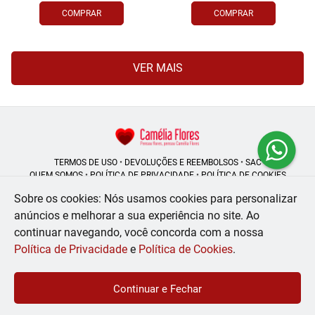
COMPRAR
COMPRAR
VER MAIS
TERMOS DE USO
•
DEVOLUÇÕES E REEMBOLSOS
•
SAC
QUEM SOMOS
•
POLÍTICA DE PRIVACIDADE
•
POLÍTICA DE COOKIES
Sobre os cookies: Nós usamos cookies para personalizar
anúncios e melhorar a sua experiência no site.
Ao
continuar navegando, você concorda com a nossa
Camélia Flores | CNPJ: 08.250.956/0001-53
Rua do Rosário - 164, Centro - Rio de Janeiro - RJ - 20041-002
Política de Privacidade
e
Política de Cookies
.
WhatsApp: (21) 99056-6576
| Telefone: (21) 2224-9966
© 2024-2026 - Todos os direitos reservados - Desenvolvido por
BEX Soluções
Continuar e Fechar
Inteligentes