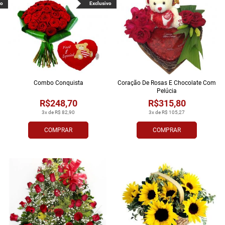
vo
Exclusivo
Combo Conquista
Coração De Rosas E Chocolate Com
Pelúcia
R$248,70
R$315,80
3x de R$ 82,90
3x de R$ 105,27
COMPRAR
COMPRAR