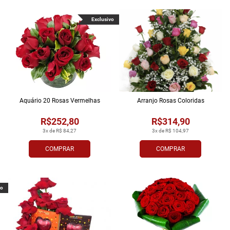
Exclusivo
Aquário 20 Rosas Vermelhas
Arranjo Rosas Coloridas
R$252,80
R$314,90
3x de R$ 84,27
3x de R$ 104,97
COMPRAR
COMPRAR
vo