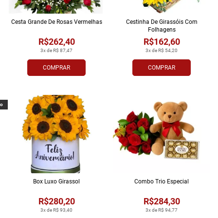
Cesta Grande De Rosas Vermelhas
Cestinha De Girassóis Com
Folhagens
R$262,40
R$162,60
3x de R$ 87,47
3x de R$ 54,20
COMPRAR
COMPRAR
vo
Box Luxo Girassol
Combo Trio Especial
R$280,20
R$284,30
3x de R$ 93,40
3x de R$ 94,77