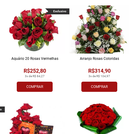
Exclusivo
Aquário 20 Rosas Vermelhas
Arranjo Rosas Coloridas
R$252,80
R$314,90
3x de R$ 84,27
3x de R$ 104,97
COMPRAR
COMPRAR
vo