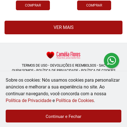
COMPRAR
COMPRAR
VER MAIS
TERMOS DE USO
•
DEVOLUÇÕES E REEMBOLSOS
•
SAC
QUEM SOMOS
•
POLÍTICA DE PRIVACIDADE
•
POLÍTICA DE COOKIES
Sobre os cookies: Nós usamos cookies para personalizar
anúncios e melhorar a sua experiência no site.
Ao
continuar navegando, você concorda com a nossa
Camélia Flores | CNPJ: 08.250.956/0001-53
Rua do Rosário - 164, Centro - Rio de Janeiro - RJ - 20041-002
Política de Privacidade
e
Política de Cookies
.
WhatsApp: (21) 99056-6576
| Telefone: (21) 2224-9966
© 2024-2026 - Todos os direitos reservados - Desenvolvido por
BEX Soluções
Continuar e Fechar
Inteligentes