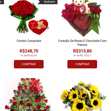
vo
Exclusivo
Combo Conquista
Coração De Rosas E Chocolate Com
Pelúcia
R$248,70
R$315,80
3x de R$ 82,90
3x de R$ 105,27
COMPRAR
COMPRAR