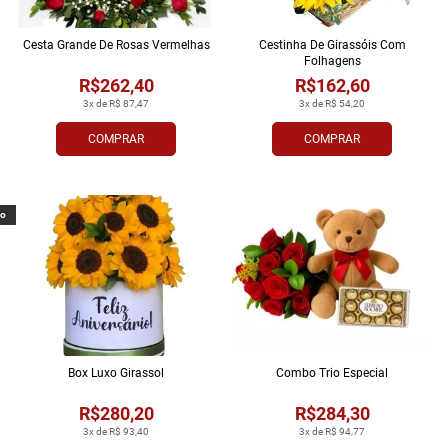
Cesta Grande De Rosas Vermelhas
Cestinha De Girassóis Com
Folhagens
R$262,40
R$162,60
3x de R$ 87,47
3x de R$ 54,20
COMPRAR
COMPRAR
vo
Box Luxo Girassol
Combo Trio Especial
R$280,20
R$284,30
3x de R$ 93,40
3x de R$ 94,77