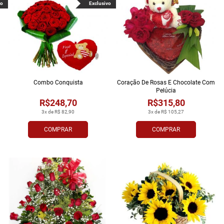
vo
Exclusivo
Combo Conquista
Coração De Rosas E Chocolate Com
Pelúcia
R$248,70
R$315,80
3x de R$ 82,90
3x de R$ 105,27
COMPRAR
COMPRAR