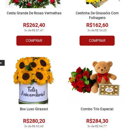
Cesta Grande De Rosas Vermelhas
Cestinha De Girassóis Com
Folhagens
R$262,40
R$162,60
3x de R$ 87,47
3x de R$ 54,20
COMPRAR
COMPRAR
vo
Box Luxo Girassol
Combo Trio Especial
R$280,20
R$284,30
3x de R$ 93,40
3x de R$ 94,77