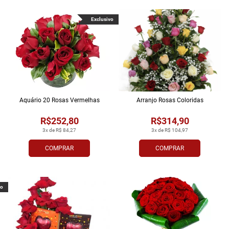
Exclusivo
Aquário 20 Rosas Vermelhas
Arranjo Rosas Coloridas
R$252,80
R$314,90
3x de R$ 84,27
3x de R$ 104,97
COMPRAR
COMPRAR
vo