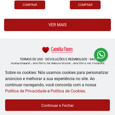
COMPRAR
COMPRAR
VER MAIS
TERMOS DE USO
•
DEVOLUÇÕES E REEMBOLSOS
•
SAC
QUEM SOMOS
•
POLÍTICA DE PRIVACIDADE
•
POLÍTICA DE COOKIES
Sobre os cookies: Nós usamos cookies para personalizar
anúncios e melhorar a sua experiência no site.
Ao
continuar navegando, você concorda com a nossa
Camélia Flores | CNPJ: 08.250.956/0001-53
Rua do Rosário - 164, Centro - Rio de Janeiro - RJ - 20041-002
Política de Privacidade
e
Política de Cookies
.
WhatsApp: (21) 99056-6576
| Telefone: (21) 2224-9966
© 2024-2026 - Todos os direitos reservados - Desenvolvido por
BEX Soluções
Continuar e Fechar
Inteligentes