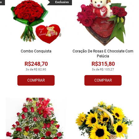
vo
Exclusivo
Combo Conquista
Coração De Rosas E Chocolate Com
Pelúcia
R$248,70
R$315,80
3x de R$ 82,90
3x de R$ 105,27
COMPRAR
COMPRAR