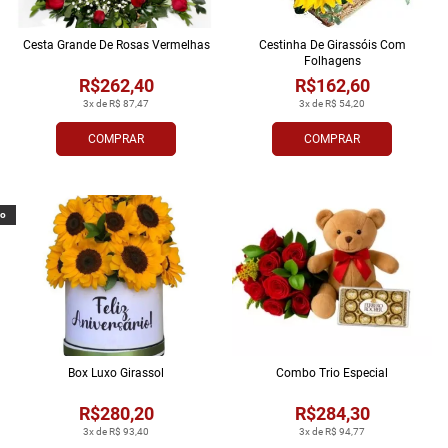
Cesta Grande De Rosas Vermelhas
Cestinha De Girassóis Com
Folhagens
R$262,40
R$162,60
3x de R$ 87,47
3x de R$ 54,20
COMPRAR
COMPRAR
vo
Box Luxo Girassol
Combo Trio Especial
R$280,20
R$284,30
3x de R$ 93,40
3x de R$ 94,77