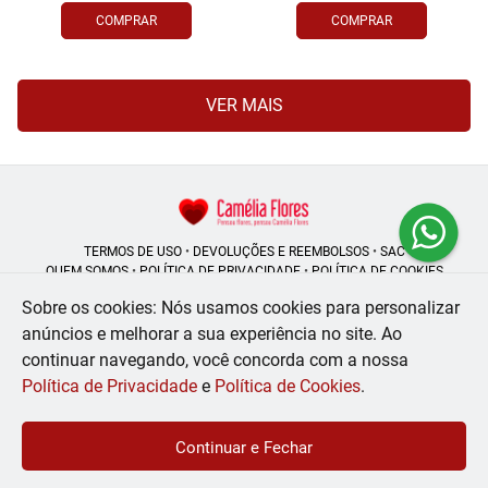
COMPRAR
COMPRAR
VER MAIS
TERMOS DE USO
•
DEVOLUÇÕES E REEMBOLSOS
•
SAC
QUEM SOMOS
•
POLÍTICA DE PRIVACIDADE
•
POLÍTICA DE COOKIES
Sobre os cookies: Nós usamos cookies para personalizar
anúncios e melhorar a sua experiência no site.
Ao
continuar navegando, você concorda com a nossa
Camélia Flores | CNPJ: 08.250.956/0001-53
Rua do Rosário - 164, Centro - Rio de Janeiro - RJ - 20041-002
Política de Privacidade
e
Política de Cookies
.
WhatsApp: (21) 99056-6576
| Telefone: (21) 2224-9966
© 2024-2026 - Todos os direitos reservados - Desenvolvido por
BEX Soluções
Continuar e Fechar
Inteligentes