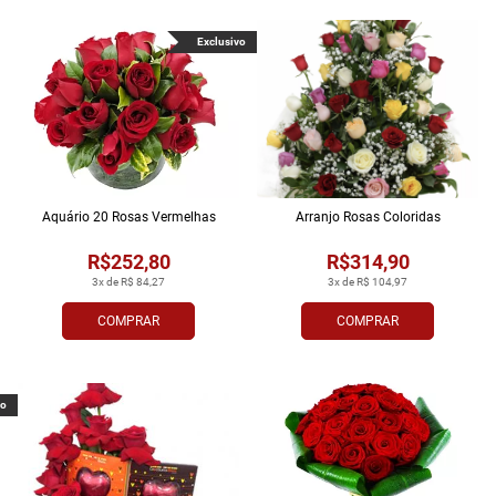
Exclusivo
Aquário 20 Rosas Vermelhas
Arranjo Rosas Coloridas
R$252,80
R$314,90
3x de R$ 84,27
3x de R$ 104,97
COMPRAR
COMPRAR
vo