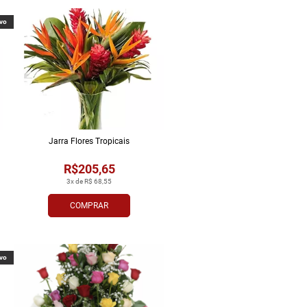
vo
Jarra Flores Tropi­cais
R$205,65
3x de R$ 68,55
COMPRAR
vo