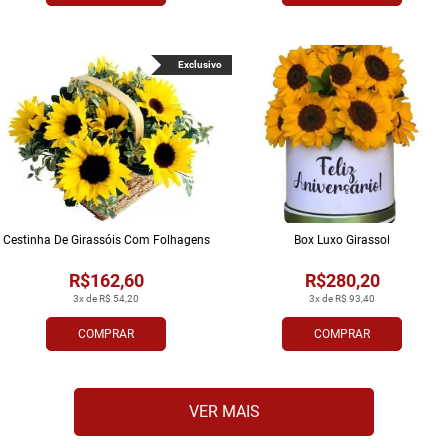
Exclusivo
Cestinha De Girassóis Com Folhagens
Box Luxo Girassol
R$162,60
R$280,20
3x de R$ 54,20
3x de R$ 93,40
COMPRAR
COMPRAR
VER MAIS