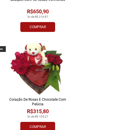
R$650,90
3x de R$ 216,97
COMPRAR
vo
Coração De Rosas E Chocolate Com
Pelúcia
R$315,80
3x de R$ 105,27
COMPRAR