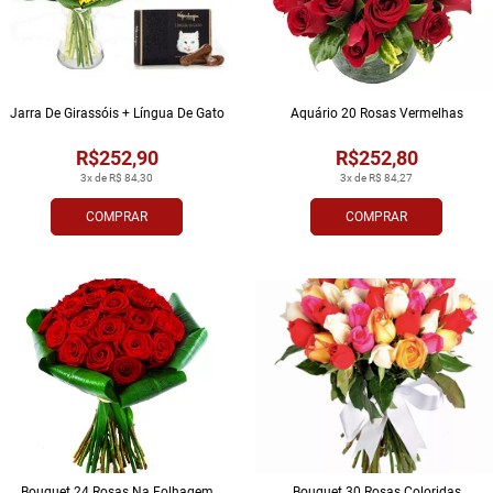
Jarra De Girassóis + Língua De Gato
Aquário 20 Rosas Vermelhas
R$252,90
R$252,80
3x de R$ 84,30
3x de R$ 84,27
COMPRAR
COMPRAR
Bouquet 24 Rosas Na Folhagem
Bouquet 30 Rosas Coloridas