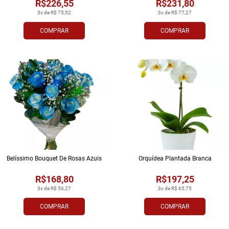
R$226,55
R$231,80
3x de R$ 75,52
3x de R$ 77,27
COMPRAR
COMPRAR
Belíssimo Bouquet De Rosas Azuis
Orquídea Plantada Branca
R$168,80
R$197,25
3x de R$ 56,27
3x de R$ 65,75
COMPRAR
COMPRAR