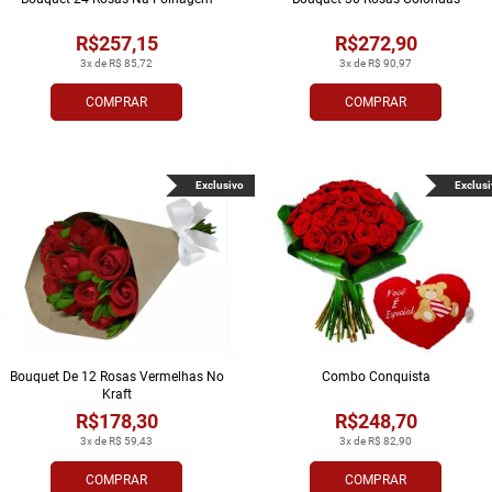
R$257,15
R$272,90
3x de R$ 85,72
3x de R$ 90,97
COMPRAR
COMPRAR
Exclusivo
Exclusi
Bouquet De 12 Rosas Vermelhas No
Combo Conquista
Kraft
R$178,30
R$248,70
3x de R$ 59,43
3x de R$ 82,90
COMPRAR
COMPRAR