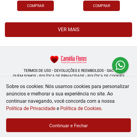
COMPRAR
COMPRAR
VER MAIS
TERMOS DE USO
•
DEVOLUÇÕES E REEMBOLSOS
•
SAC
QUEM SOMOS
•
POLÍTICA DE PRIVACIDADE
•
POLÍTICA DE COOKIES
Sobre os cookies: Nós usamos cookies para personalizar
anúncios e melhorar a sua experiência no site.
Ao
continuar navegando, você concorda com a nossa
Camélia Flores | CNPJ: 08.250.956/0001-53
Rua do Rosário - 164, Centro - Rio de Janeiro - RJ - 20041-002
Política de Privacidade
e
Política de Cookies
.
WhatsApp: (21) 99056-6576
| Telefone: (21) 2224-9966
© 2024-2026 - Todos os direitos reservados - Desenvolvido por
BEX Soluções
Continuar e Fechar
Inteligentes