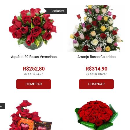
Exclusivo
Aquário 20 Rosas Vermelhas
Arranjo Rosas Coloridas
R$252,80
R$314,90
3x de R$ 84,27
3x de R$ 104,97
COMPRAR
COMPRAR
vo