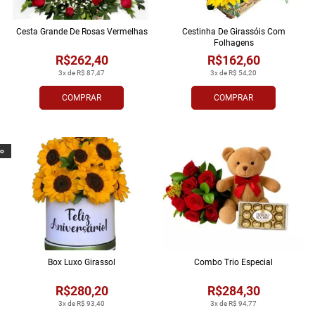
Cesta Grande De Rosas Vermelhas
Cestinha De Girassóis Com
Folhagens
R$262,40
R$162,60
3x de R$ 87,47
3x de R$ 54,20
COMPRAR
COMPRAR
vo
Box Luxo Girassol
Combo Trio Especial
R$280,20
R$284,30
3x de R$ 93,40
3x de R$ 94,77