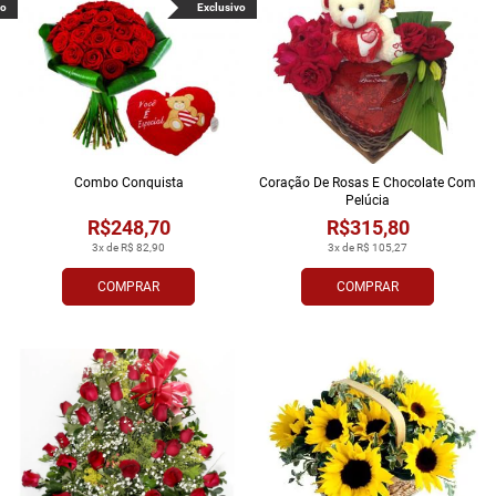
vo
Exclusivo
Combo Conquista
Coração De Rosas E Chocolate Com
Pelúcia
R$248,70
R$315,80
3x de R$ 82,90
3x de R$ 105,27
COMPRAR
COMPRAR