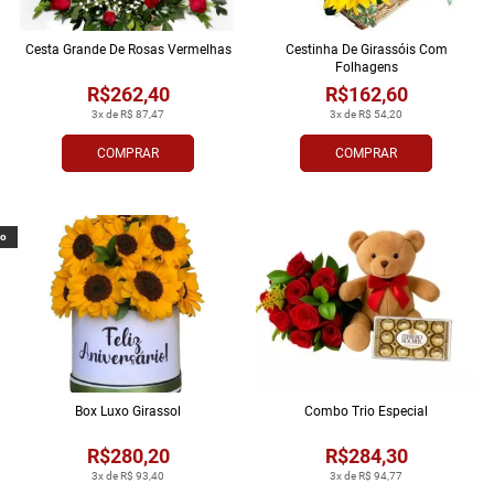
Cesta Grande De Rosas Vermelhas
Cestinha De Girassóis Com
Folhagens
R$262,40
R$162,60
3x de R$ 87,47
3x de R$ 54,20
COMPRAR
COMPRAR
vo
Box Luxo Girassol
Combo Trio Especial
R$280,20
R$284,30
3x de R$ 93,40
3x de R$ 94,77