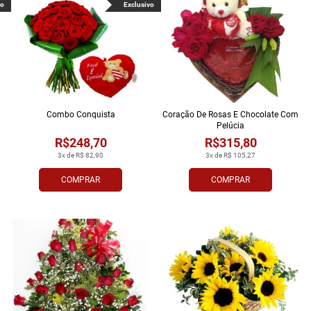
vo
Exclusivo
Combo Conquista
Coração De Rosas E Chocolate Com
Pelúcia
R$248,70
R$315,80
3x de R$ 82,90
3x de R$ 105,27
COMPRAR
COMPRAR