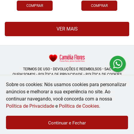
COMPRAR
COMPRAR
VER MAIS
TERMOS DE USO
•
DEVOLUÇÕES E REEMBOLSOS
•
SAC
QUEM SOMOS
•
POLÍTICA DE PRIVACIDADE
•
POLÍTICA DE COOKIES
Sobre os cookies: Nós usamos cookies para personalizar
anúncios e melhorar a sua experiência no site.
Ao
continuar navegando, você concorda com a nossa
Camélia Flores | CNPJ: 08.250.956/0001-53
Rua do Rosário - 164, Centro - Rio de Janeiro - RJ - 20041-002
Política de Privacidade
e
Política de Cookies
.
WhatsApp: (21) 99056-6576
| Telefone: (21) 2224-9966
© 2024-2026 - Todos os direitos reservados - Desenvolvido por
BEX Soluções
Continuar e Fechar
Inteligentes