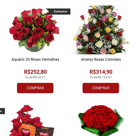
Exclusivo
Aquário 20 Rosas Vermelhas
Arranjo Rosas Coloridas
R$252,80
R$314,90
3x de R$ 84,27
3x de R$ 104,97
COMPRAR
COMPRAR
vo