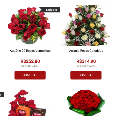
Exclusivo
Aquário 20 Rosas Vermelhas
Arranjo Rosas Coloridas
R$252,80
R$314,90
3x de R$ 84,27
3x de R$ 104,97
COMPRAR
COMPRAR
vo