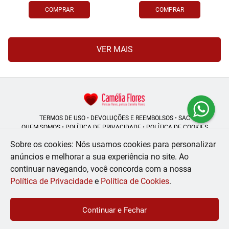
COMPRAR
COMPRAR
VER MAIS
TERMOS DE USO
•
DEVOLUÇÕES E REEMBOLSOS
•
SAC
QUEM SOMOS
•
POLÍTICA DE PRIVACIDADE
•
POLÍTICA DE COOKIES
Sobre os cookies: Nós usamos cookies para personalizar
anúncios e melhorar a sua experiência no site.
Ao
continuar navegando, você concorda com a nossa
Camélia Flores | CNPJ: 08.250.956/0001-53
Rua do Rosário - 164, Centro - Rio de Janeiro - RJ - 20041-002
Política de Privacidade
e
Política de Cookies
.
WhatsApp: (21) 99056-6576
| Telefone: (21) 2224-9966
© 2024-2026 - Todos os direitos reservados - Desenvolvido por
BEX Soluções
Continuar e Fechar
Inteligentes