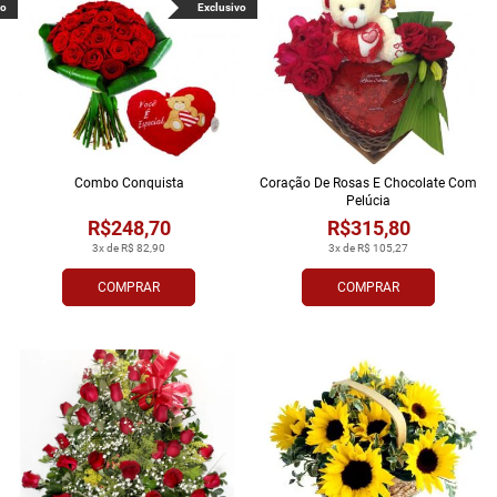
vo
Exclusivo
Combo Conquista
Coração De Rosas E Chocolate Com
Pelúcia
R$248,70
R$315,80
3x de R$ 82,90
3x de R$ 105,27
COMPRAR
COMPRAR