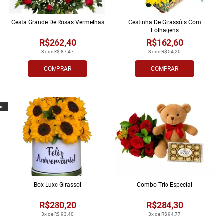
Cesta Grande De Rosas Vermelhas
Cestinha De Girassóis Com
Folhagens
R$262,40
R$162,60
3x de R$ 87,47
3x de R$ 54,20
COMPRAR
COMPRAR
vo
Box Luxo Girassol
Combo Trio Especial
R$280,20
R$284,30
3x de R$ 93,40
3x de R$ 94,77