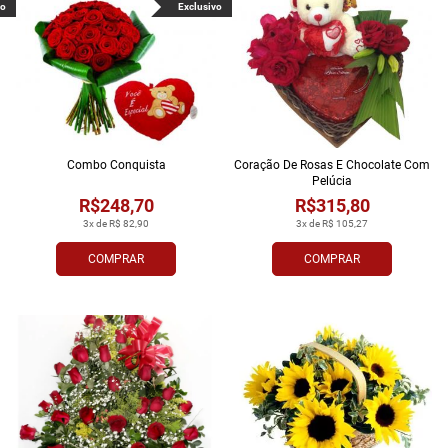
vo
Exclusivo
Combo Conquista
Coração De Rosas E Chocolate Com
Pelúcia
R$248,70
R$315,80
3x de R$ 82,90
3x de R$ 105,27
COMPRAR
COMPRAR