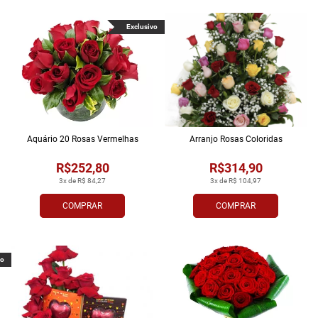
Exclusivo
Aquário 20 Rosas Vermelhas
Arranjo Rosas Coloridas
R$252,80
R$314,90
3x de R$ 84,27
3x de R$ 104,97
COMPRAR
COMPRAR
vo