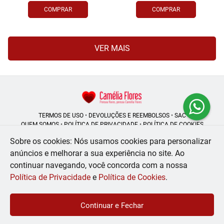
COMPRAR
COMPRAR
VER MAIS
TERMOS DE USO
•
DEVOLUÇÕES E REEMBOLSOS
•
SAC
QUEM SOMOS
•
POLÍTICA DE PRIVACIDADE
•
POLÍTICA DE COOKIES
Sobre os cookies: Nós usamos cookies para personalizar
anúncios e melhorar a sua experiência no site.
Ao
continuar navegando, você concorda com a nossa
Camélia Flores | CNPJ: 08.250.956/0001-53
Rua do Rosário - 164, Centro - Rio de Janeiro - RJ - 20041-002
Política de Privacidade
e
Política de Cookies
.
WhatsApp: (21) 99056-6576
| Telefone: (21) 2224-9966
© 2024-2026 - Todos os direitos reservados - Desenvolvido por
BEX Soluções
Continuar e Fechar
Inteligentes