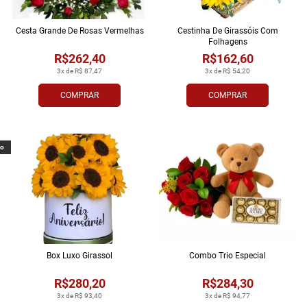
Cesta Grande De Rosas Vermelhas
Cestinha De Girassóis Com
Folhagens
R$262,40
R$162,60
3x de R$ 87,47
3x de R$ 54,20
COMPRAR
COMPRAR
vo
Box Luxo Girassol
Combo Trio Especial
R$280,20
R$284,30
3x de R$ 93,40
3x de R$ 94,77