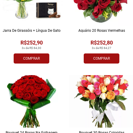
Jarra De Girassóis + Língua De Gato
Aquário 20 Rosas Vermelhas
R$252,90
R$252,80
3x de R$ 84,30
3x de R$ 84,27
COMPRAR
COMPRAR
Bouquet 24 Rosas Na Folhagem
Bouquet 30 Rosas Coloridas