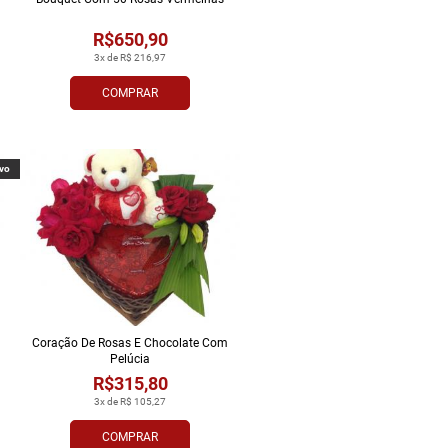
R$650,90
3x de R$ 216,97
COMPRAR
vo
Coração De Rosas E Chocolate Com
Pelúcia
R$315,80
3x de R$ 105,27
COMPRAR