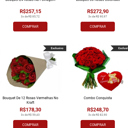
R$257,15
R$272,90
3x de R$ 85,72
3x de R$ 90,97
COMPRAR
COMPRAR
Exclusivo
Exclusi
Bouquet De 12 Rosas Vermelhas No
Combo Conquista
Kraft
R$178,30
R$248,70
3x de R$ 59,43
3x de R$ 82,90
COMPRAR
COMPRAR