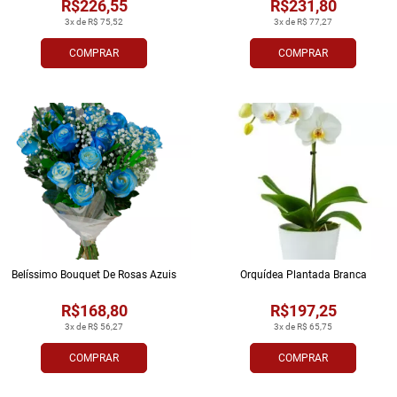
R$226,55
R$231,80
3x de R$ 75,52
3x de R$ 77,27
COMPRAR
COMPRAR
Belíssimo Bouquet De Rosas Azuis
Orquídea Plantada Branca
R$168,80
R$197,25
3x de R$ 56,27
3x de R$ 65,75
COMPRAR
COMPRAR