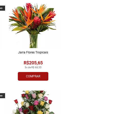
vo
Jarra Flores Tropi­cais
R$205,65
3x de R$ 68,55
COMPRAR
vo