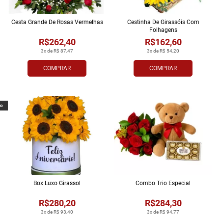
Cesta Grande De Rosas Vermelhas
Cestinha De Girassóis Com
Folhagens
R$262,40
R$162,60
3x de R$ 87,47
3x de R$ 54,20
COMPRAR
COMPRAR
vo
Box Luxo Girassol
Combo Trio Especial
R$280,20
R$284,30
3x de R$ 93,40
3x de R$ 94,77