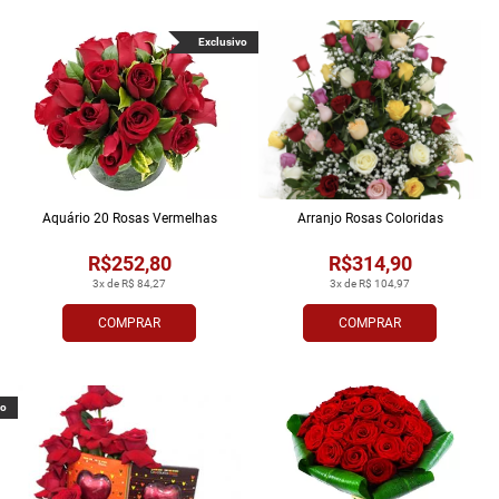
Exclusivo
Aquário 20 Rosas Vermelhas
Arranjo Rosas Coloridas
R$252,80
R$314,90
3x de R$ 84,27
3x de R$ 104,97
COMPRAR
COMPRAR
vo