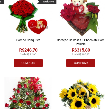
vo
Exclusivo
Combo Conquista
Coração De Rosas E Chocolate Com
Pelúcia
R$248,70
R$315,80
3x de R$ 82,90
3x de R$ 105,27
COMPRAR
COMPRAR