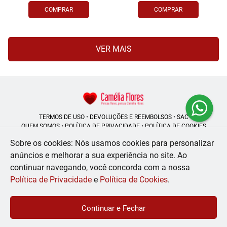
COMPRAR
COMPRAR
VER MAIS
TERMOS DE USO
•
DEVOLUÇÕES E REEMBOLSOS
•
SAC
QUEM SOMOS
•
POLÍTICA DE PRIVACIDADE
•
POLÍTICA DE COOKIES
Sobre os cookies: Nós usamos cookies para personalizar
anúncios e melhorar a sua experiência no site.
Ao
continuar navegando, você concorda com a nossa
Camélia Flores | CNPJ: 08.250.956/0001-53
Rua do Rosário - 164, Centro - Rio de Janeiro - RJ - 20041-002
Política de Privacidade
e
Política de Cookies
.
WhatsApp: (21) 99056-6576
| Telefone: (21) 2224-9966
© 2024-2026 - Todos os direitos reservados - Desenvolvido por
BEX Soluções
Continuar e Fechar
Inteligentes