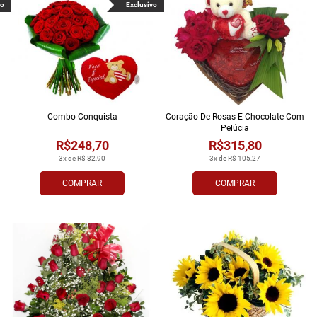
vo
Exclusivo
Combo Conquista
Coração De Rosas E Chocolate Com
Pelúcia
R$248,70
R$315,80
3x de R$ 82,90
3x de R$ 105,27
COMPRAR
COMPRAR