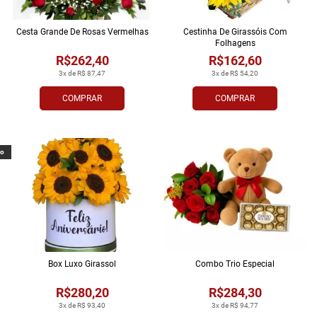
Cesta Grande De Rosas Vermelhas
Cestinha De Girassóis Com
Folhagens
R$262,40
R$162,60
3x de R$ 87,47
3x de R$ 54,20
COMPRAR
COMPRAR
vo
Box Luxo Girassol
Combo Trio Especial
R$280,20
R$284,30
3x de R$ 93,40
3x de R$ 94,77