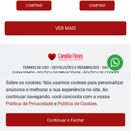
COMPRAR
COMPRAR
VER MAIS
TERMOS DE USO
•
DEVOLUÇÕES E REEMBOLSOS
•
SAC
QUEM SOMOS
•
POLÍTICA DE PRIVACIDADE
•
POLÍTICA DE COOKIES
Sobre os cookies: Nós usamos cookies para personalizar
anúncios e melhorar a sua experiência no site.
Ao
continuar navegando, você concorda com a nossa
Camélia Flores | CNPJ: 08.250.956/0001-53
Rua do Rosário - 164, Centro - Rio de Janeiro - RJ - 20041-002
Política de Privacidade
e
Política de Cookies
.
WhatsApp: (21) 99056-6576
| Telefone: (21) 2224-9966
© 2024-2026 - Todos os direitos reservados - Desenvolvido por
BEX Soluções
Continuar e Fechar
Inteligentes