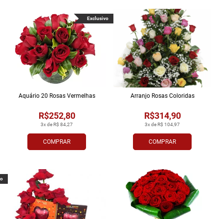
Exclusivo
Aquário 20 Rosas Vermelhas
Arranjo Rosas Coloridas
R$252,80
R$314,90
3x de R$ 84,27
3x de R$ 104,97
COMPRAR
COMPRAR
vo