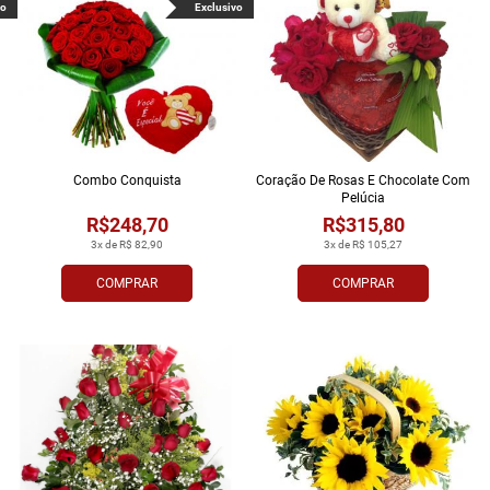
vo
Exclusivo
Combo Conquista
Coração De Rosas E Chocolate Com
Pelúcia
R$248,70
R$315,80
3x de R$ 82,90
3x de R$ 105,27
COMPRAR
COMPRAR