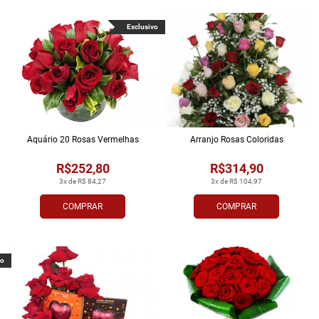
Exclusivo
Aquário 20 Rosas Vermelhas
Arranjo Rosas Coloridas
R$252,80
R$314,90
3x de R$ 84,27
3x de R$ 104,97
COMPRAR
COMPRAR
vo