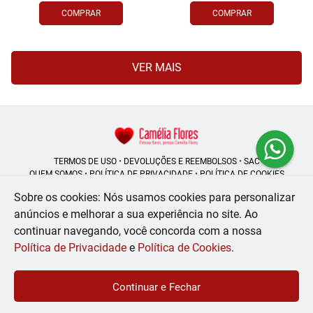
COMPRAR
COMPRAR
VER MAIS
TERMOS DE USO
•
DEVOLUÇÕES E REEMBOLSOS
•
SAC
QUEM SOMOS
•
POLÍTICA DE PRIVACIDADE
•
POLÍTICA DE COOKIES
Sobre os cookies: Nós usamos cookies para personalizar
anúncios e melhorar a sua experiência no site.
Ao
continuar navegando, você concorda com a nossa
Camélia Flores | CNPJ: 08.250.956/0001-53
Rua do Rosário - 164, Centro - Rio de Janeiro - RJ - 20041-002
Política de Privacidade
e
Política de Cookies
.
WhatsApp: (21) 99056-6576
| Telefone: (21) 2224-9966
© 2024-2026 - Todos os direitos reservados - Desenvolvido por
BEX Soluções
Continuar e Fechar
Inteligentes