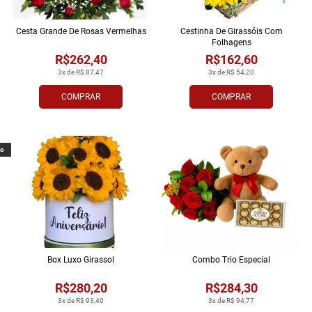
Cesta Grande De Rosas Vermelhas
Cestinha De Girassóis Com
Folhagens
R$262,40
R$162,60
3x de R$ 87,47
3x de R$ 54,20
COMPRAR
COMPRAR
vo
Box Luxo Girassol
Combo Trio Especial
R$280,20
R$284,30
3x de R$ 93,40
3x de R$ 94,77