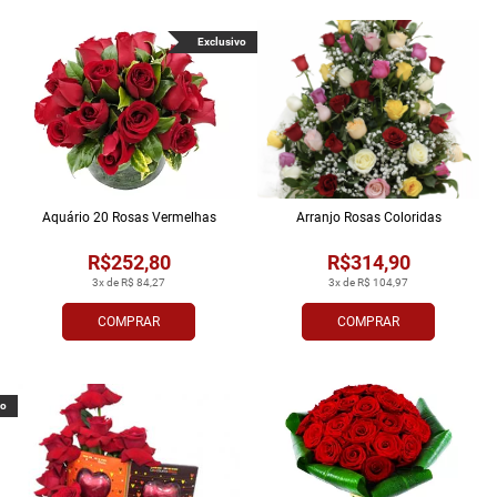
Exclusivo
Aquário 20 Rosas Vermelhas
Arranjo Rosas Coloridas
R$252,80
R$314,90
3x de R$ 84,27
3x de R$ 104,97
COMPRAR
COMPRAR
vo