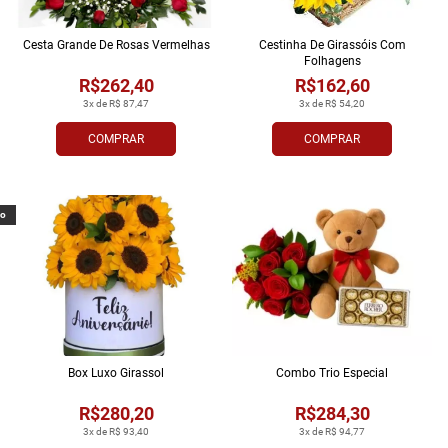
Cesta Grande De Rosas Vermelhas
Cestinha De Girassóis Com
Folhagens
R$262,40
R$162,60
3x de R$ 87,47
3x de R$ 54,20
COMPRAR
COMPRAR
vo
Box Luxo Girassol
Combo Trio Especial
R$280,20
R$284,30
3x de R$ 93,40
3x de R$ 94,77