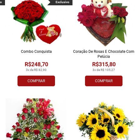
vo
Exclusivo
Combo Conquista
Coração De Rosas E Chocolate Com
Pelúcia
R$248,70
R$315,80
3x de R$ 82,90
3x de R$ 105,27
COMPRAR
COMPRAR