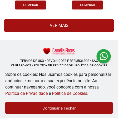
COMPRAR
COMPRAR
VER MAIS
TERMOS DE USO
•
DEVOLUÇÕES E REEMBOLSOS
•
SAC
QUEM SOMOS
•
POLÍTICA DE PRIVACIDADE
•
POLÍTICA DE COOKIES
Sobre os cookies: Nós usamos cookies para personalizar
anúncios e melhorar a sua experiência no site.
Ao
continuar navegando, você concorda com a nossa
Camélia Flores | CNPJ: 08.250.956/0001-53
Rua do Rosário - 164, Centro - Rio de Janeiro - RJ - 20041-002
Política de Privacidade
e
Política de Cookies
.
WhatsApp: (21) 99056-6576
| Telefone: (21) 2224-9966
© 2024-2026 - Todos os direitos reservados - Desenvolvido por
BEX Soluções
Continuar e Fechar
Inteligentes