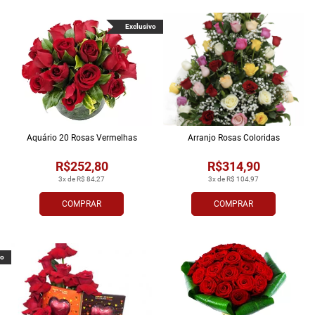
Exclusivo
Aquário 20 Rosas Vermelhas
Arranjo Rosas Coloridas
R$252,80
R$314,90
3x de R$ 84,27
3x de R$ 104,97
COMPRAR
COMPRAR
vo