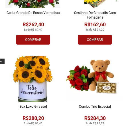
Cesta Grande De Rosas Vermelhas
Cestinha De Girassóis Com
Folhagens
R$262,40
R$162,60
3x de R$ 87,47
3x de R$ 54,20
COMPRAR
COMPRAR
vo
Box Luxo Girassol
Combo Trio Especial
R$280,20
R$284,30
3x de R$ 93,40
3x de R$ 94,77