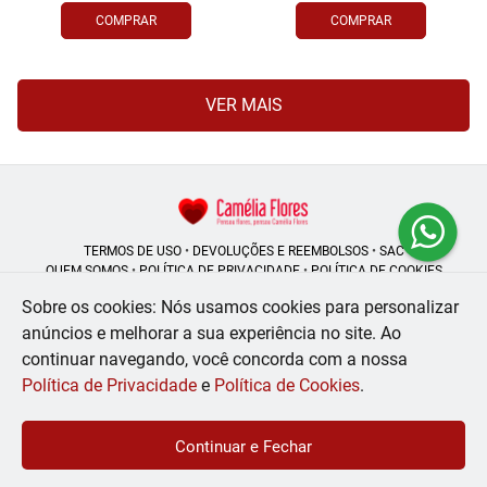
COMPRAR
COMPRAR
VER MAIS
TERMOS DE USO
•
DEVOLUÇÕES E REEMBOLSOS
•
SAC
QUEM SOMOS
•
POLÍTICA DE PRIVACIDADE
•
POLÍTICA DE COOKIES
Sobre os cookies: Nós usamos cookies para personalizar
anúncios e melhorar a sua experiência no site.
Ao
continuar navegando, você concorda com a nossa
Camélia Flores | CNPJ: 08.250.956/0001-53
Rua do Rosário - 164, Centro - Rio de Janeiro - RJ - 20041-002
Política de Privacidade
e
Política de Cookies
.
WhatsApp: (21) 99056-6576
| Telefone: (21) 2224-9966
© 2024-2026 - Todos os direitos reservados - Desenvolvido por
BEX Soluções
Continuar e Fechar
Inteligentes