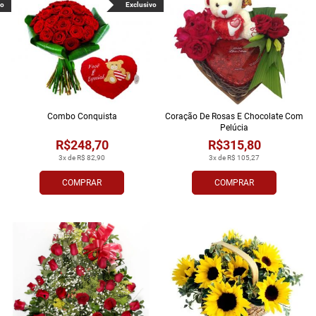
vo
Exclusivo
Combo Conquista
Coração De Rosas E Chocolate Com
Pelúcia
R$248,70
R$315,80
3x de R$ 82,90
3x de R$ 105,27
COMPRAR
COMPRAR