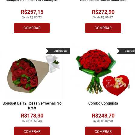
R$257,15
R$272,90
3x de R$ 85,72
3x de R$ 90,97
COMPRAR
COMPRAR
Exclusivo
Exclusi
Bouquet De 12 Rosas Vermelhas No
Combo Conquista
Kraft
R$178,30
R$248,70
3x de R$ 59,43
3x de R$ 82,90
COMPRAR
COMPRAR