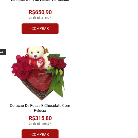
R$650,90
3x de R$ 216,97
COMPRAR
vo
Coração De Rosas E Chocolate Com
Pelúcia
R$315,80
3x de R$ 105,27
COMPRAR