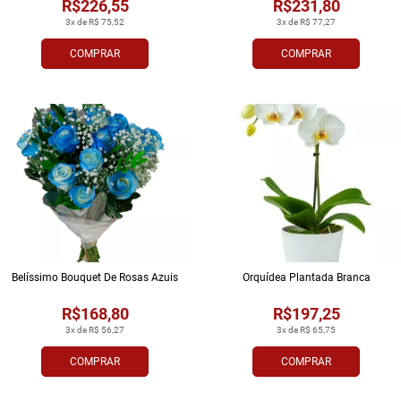
R$226,55
R$231,80
3x de R$ 75,52
3x de R$ 77,27
COMPRAR
COMPRAR
Belíssimo Bouquet De Rosas Azuis
Orquídea Plantada Branca
R$168,80
R$197,25
3x de R$ 56,27
3x de R$ 65,75
COMPRAR
COMPRAR