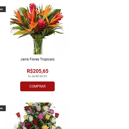
vo
Jarra Flores Tropi­cais
R$205,65
3x de R$ 68,55
COMPRAR
vo