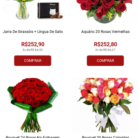
Jarra De Girassóis + Língua De Gato
Aquário 20 Rosas Vermelhas
R$252,90
R$252,80
3x de R$ 84,30
3x de R$ 84,27
COMPRAR
COMPRAR
Bouquet 24 Rosas Na Folhagem
Bouquet 30 Rosas Coloridas