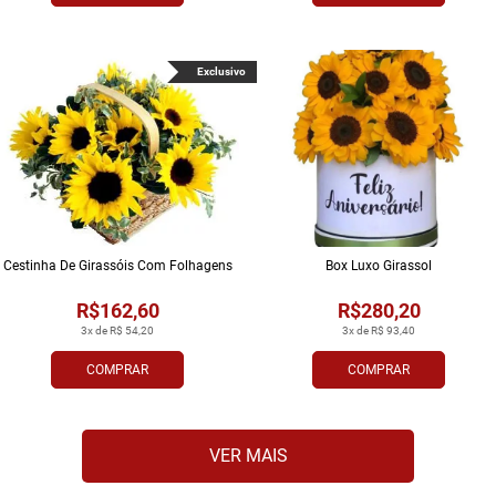
Exclusivo
Cestinha De Girassóis Com Folhagens
Box Luxo Girassol
R$162,60
R$280,20
3x de R$ 54,20
3x de R$ 93,40
COMPRAR
COMPRAR
VER MAIS