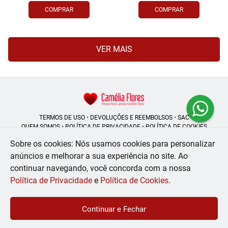
COMPRAR
COMPRAR
VER MAIS
TERMOS DE USO
•
DEVOLUÇÕES E REEMBOLSOS
•
SAC
QUEM SOMOS
•
POLÍTICA DE PRIVACIDADE
•
POLÍTICA DE COOKIES
Sobre os cookies: Nós usamos cookies para personalizar
anúncios e melhorar a sua experiência no site.
Ao
continuar navegando, você concorda com a nossa
Camélia Flores | CNPJ: 08.250.956/0001-53
Rua do Rosário - 164, Centro - Rio de Janeiro - RJ - 20041-002
Política de Privacidade
e
Política de Cookies
.
WhatsApp: (21) 99056-6576
| Telefone: (21) 2224-9966
© 2024-2026 - Todos os direitos reservados - Desenvolvido por
BEX Soluções
Continuar e Fechar
Inteligentes