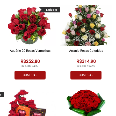
Exclusivo
Aquário 20 Rosas Vermelhas
Arranjo Rosas Coloridas
R$252,80
R$314,90
3x de R$ 84,27
3x de R$ 104,97
COMPRAR
COMPRAR
vo