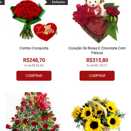
vo
Exclusivo
Combo Conquista
Coração De Rosas E Chocolate Com
Pelúcia
R$248,70
R$315,80
3x de R$ 82,90
3x de R$ 105,27
COMPRAR
COMPRAR