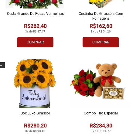
Cesta Grande De Rosas Vermelhas
Cestinha De Girassóis Com
Folhagens
R$262,40
R$162,60
3x de R$ 87,47
3x de R$ 54,20
COMPRAR
COMPRAR
vo
Box Luxo Girassol
Combo Trio Especial
R$280,20
R$284,30
3x de R$ 93,40
3x de R$ 94,77