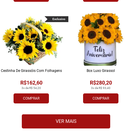
Exclusivo
Cestinha De Girassóis Com Folhagens
Box Luxo Girassol
R$162,60
R$280,20
3x de R$ 54,20
3x de R$ 93,40
COMPRAR
COMPRAR
VER MAIS