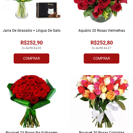
Jarra De Girassóis + Língua De Gato
Aquário 20 Rosas Vermelhas
R$252,90
R$252,80
3x de R$ 84,30
3x de R$ 84,27
COMPRAR
COMPRAR
Bouquet 24 Rosas Na Folhagem
Bouquet 30 Rosas Coloridas