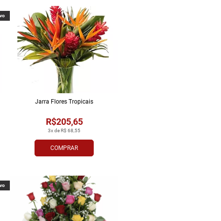
vo
Jarra Flores Tropi­cais
R$205,65
3x de R$ 68,55
COMPRAR
vo