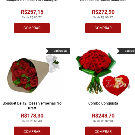
R$257,15
R$272,90
3x de R$ 85,72
3x de R$ 90,97
COMPRAR
COMPRAR
Exclusivo
Exclusi
Bouquet De 12 Rosas Vermelhas No
Combo Conquista
Kraft
R$178,30
R$248,70
3x de R$ 59,43
3x de R$ 82,90
COMPRAR
COMPRAR