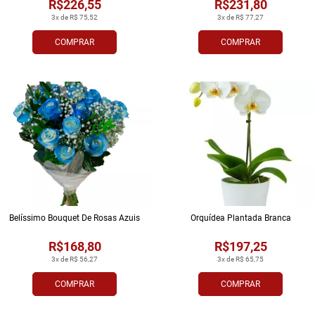
R$226,55
R$231,80
3x de R$ 75,52
3x de R$ 77,27
COMPRAR
COMPRAR
Belíssimo Bouquet De Rosas Azuis
Orquídea Plantada Branca
R$168,80
R$197,25
3x de R$ 56,27
3x de R$ 65,75
COMPRAR
COMPRAR