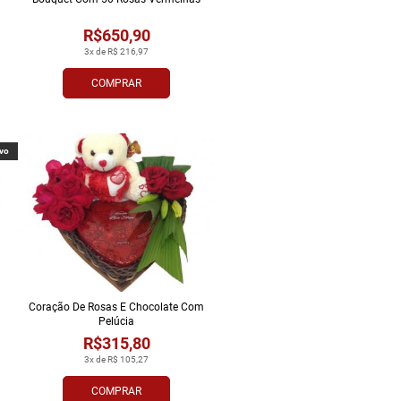
R$650,90
3x de R$ 216,97
COMPRAR
vo
Coração De Rosas E Chocolate Com
Pelúcia
R$315,80
3x de R$ 105,27
COMPRAR