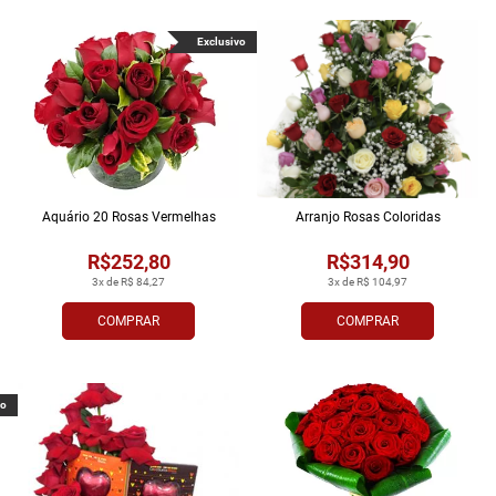
Exclusivo
Aquário 20 Rosas Vermelhas
Arranjo Rosas Coloridas
R$252,80
R$314,90
3x de R$ 84,27
3x de R$ 104,97
COMPRAR
COMPRAR
vo