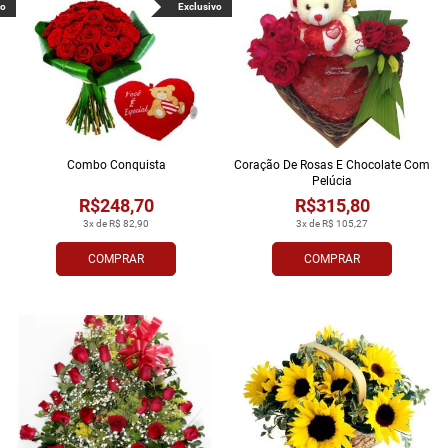
vo
Exclusivo
Combo Conquista
Coração De Rosas E Chocolate Com
Pelúcia
R$248,70
R$315,80
3x de R$ 82,90
3x de R$ 105,27
COMPRAR
COMPRAR