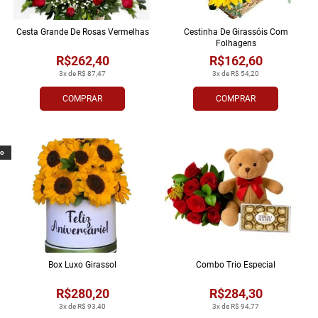
Cesta Grande De Rosas Vermelhas
Cestinha De Girassóis Com
Folhagens
R$262,40
R$162,60
3x de R$ 87,47
3x de R$ 54,20
COMPRAR
COMPRAR
vo
Box Luxo Girassol
Combo Trio Especial
R$280,20
R$284,30
3x de R$ 93,40
3x de R$ 94,77