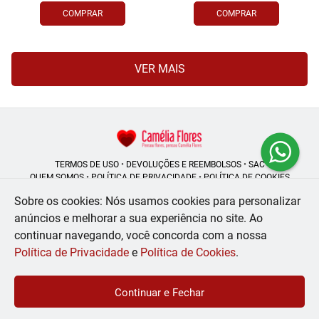
COMPRAR
COMPRAR
VER MAIS
TERMOS DE USO
•
DEVOLUÇÕES E REEMBOLSOS
•
SAC
QUEM SOMOS
•
POLÍTICA DE PRIVACIDADE
•
POLÍTICA DE COOKIES
Sobre os cookies: Nós usamos cookies para personalizar
anúncios e melhorar a sua experiência no site.
Ao
continuar navegando, você concorda com a nossa
Camélia Flores | CNPJ: 08.250.956/0001-53
Rua do Rosário - 164, Centro - Rio de Janeiro - RJ - 20041-002
Política de Privacidade
e
Política de Cookies
.
WhatsApp: (21) 99056-6576
| Telefone: (21) 2224-9966
© 2024-2026 - Todos os direitos reservados - Desenvolvido por
BEX Soluções
Continuar e Fechar
Inteligentes