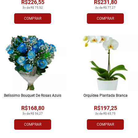
R$226,55
R$231,80
3x de R$ 75,52
3x de R$ 77,27
COMPRAR
COMPRAR
Belíssimo Bouquet De Rosas Azuis
Orquídea Plantada Branca
R$168,80
R$197,25
3x de R$ 56,27
3x de R$ 65,75
COMPRAR
COMPRAR