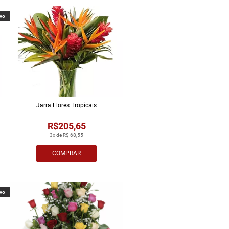
vo
Jarra Flores Tropi­cais
R$205,65
3x de R$ 68,55
COMPRAR
vo