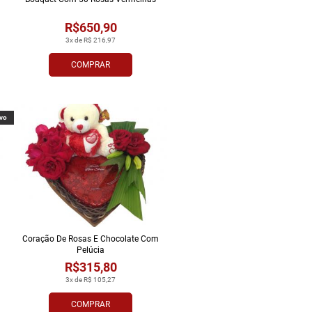
R$650,90
3x de R$ 216,97
COMPRAR
vo
Coração De Rosas E Chocolate Com
Pelúcia
R$315,80
3x de R$ 105,27
COMPRAR