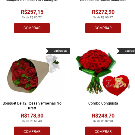
R$257,15
R$272,90
3x de R$ 85,72
3x de R$ 90,97
COMPRAR
COMPRAR
Exclusivo
Exclusi
Bouquet De 12 Rosas Vermelhas No
Combo Conquista
Kraft
R$178,30
R$248,70
3x de R$ 59,43
3x de R$ 82,90
COMPRAR
COMPRAR