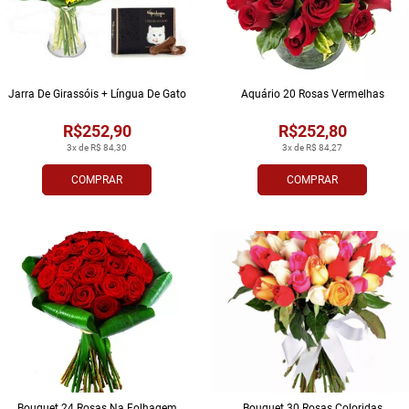
Jarra De Girassóis + Língua De Gato
Aquário 20 Rosas Vermelhas
R$252,90
R$252,80
3x de R$ 84,30
3x de R$ 84,27
COMPRAR
COMPRAR
Bouquet 24 Rosas Na Folhagem
Bouquet 30 Rosas Coloridas