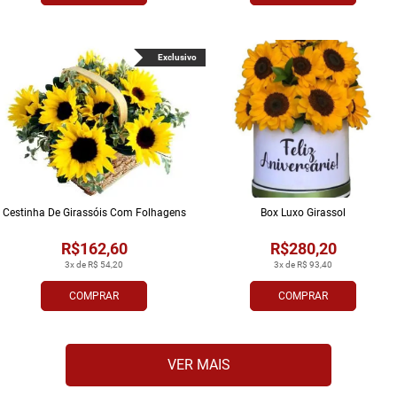
Exclusivo
Cestinha De Girassóis Com Folhagens
Box Luxo Girassol
R$162,60
R$280,20
3x de R$ 54,20
3x de R$ 93,40
COMPRAR
COMPRAR
VER MAIS