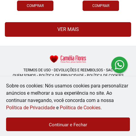
COMPRAR
COMPRAR
VER MAIS
TERMOS DE USO
•
DEVOLUÇÕES E REEMBOLSOS
•
SAC
QUEM SOMOS
•
POLÍTICA DE PRIVACIDADE
•
POLÍTICA DE COOKIES
Sobre os cookies: Nós usamos cookies para personalizar
anúncios e melhorar a sua experiência no site.
Ao
continuar navegando, você concorda com a nossa
Camélia Flores | CNPJ: 08.250.956/0001-53
Rua do Rosário - 164, Centro - Rio de Janeiro - RJ - 20041-002
Política de Privacidade
e
Política de Cookies
.
WhatsApp: (21) 99056-6576
| Telefone: (21) 2224-9966
© 2024-2026 - Todos os direitos reservados - Desenvolvido por
BEX Soluções
Continuar e Fechar
Inteligentes