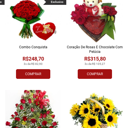
vo
Exclusivo
Combo Conquista
Coração De Rosas E Chocolate Com
Pelúcia
R$248,70
R$315,80
3x de R$ 82,90
3x de R$ 105,27
COMPRAR
COMPRAR