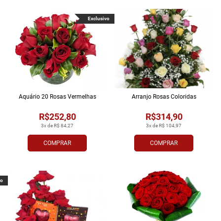
Exclusivo
Aquário 20 Rosas Vermelhas
Arranjo Rosas Coloridas
R$252,80
R$314,90
3x de R$ 84,27
3x de R$ 104,97
COMPRAR
COMPRAR
vo