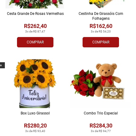
Cesta Grande De Rosas Vermelhas
Cestinha De Girassóis Com
Folhagens
R$262,40
R$162,60
3x de R$ 87,47
3x de R$ 54,20
COMPRAR
COMPRAR
vo
Box Luxo Girassol
Combo Trio Especial
R$280,20
R$284,30
3x de R$ 93,40
3x de R$ 94,77